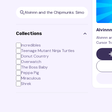
Alvinn
Collections
Simon C
Alvinnn 
Cursor Tr
Incredibles
personnal
Teenage Mutant Ninja Turtles
personnag
Donut Country
animée A
Overwatch
The Boss Baby
Peppa Pig
Miraculous
Shrek