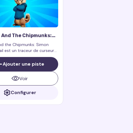
n And The Chipmunks:
ursor Trail
and the Chipmunks: Simon
ail est un traceur de curseur
isé inspiré par Simon, l'un des
es principaux de l'émission
Ajouter une piste
lvinnn and the Chipmunks.
Voir
Configurer