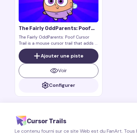
The Fairly OddParents: Poof
Cursor Trail
The Fairly OddParents: Poof Cursor
Trail is a mouse cursor trail that adds a
fun and adorable trail inspired by the
little fairy Poof from the iconic
Ajouter une piste
animated series.
Voir
Configurer
Cursor Trails
Le contenu fourni sur ce site Web est du FanArt. Tous 