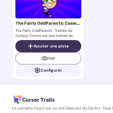
The Fairly OddParents: Cosmo
Cursor Trail
The Fairly OddParents : Traînée de
Curseur Cosmo est une traînée de
curseur pour souris qui ajoute de la
magie, de l’humour et de la joie à votre
Ajouter une piste
navigateur. Cet ajout fonctionne avec
les extensions Custom Cursor Trail ou
Voir
Cursor Trails for Chrome et est conçu
exclusivement pour les pages web.
Configurer
Cursor Trails
Le contenu fourni sur ce site Web est du FanArt. Tous 