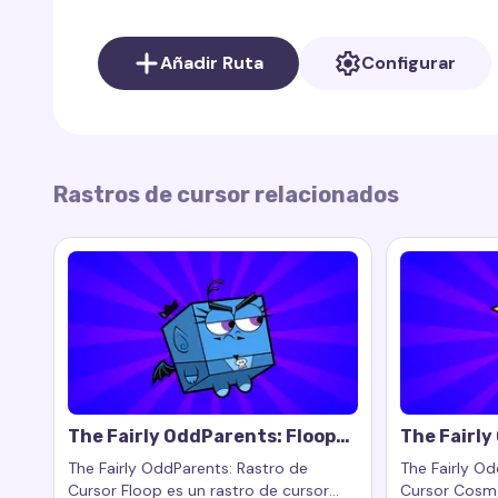
Su vida está llena de giros cómicos y lecciones, 
Añadir Ruta
Configurar
espectadores de todas las edades.
Timmy Turner Cursor Trail
refleja la energía y 
brillantes, elementos rosados y un ícono que rep
Rastros de cursor relacionados
⚠️
Nota
:
The Fairly OddParents: Rastro de Cu
está oficialmente afiliado a los creadores de la se
The Fairly OddParents: Floop
The Fairl
Cursor Trail
Cursor Tra
The Fairly OddParents: Rastro de
The Fairly Od
Cursor Floop es un rastro de cursor
Cursor Cosmo