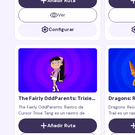
Añadir Ruta
animated series.
superhéroe a
Ver
Configurar
The Fairly OddParents: Trixie
Dragons: R
Tang Cursor Trail
Zeppla Cur
The Fairly OddParents: Rastro de
Dragons: Res
Cursor Trixie Tang es un rastro de
Trail es un ra
cursor para el ratón que añade estilo,
personalizado
encanto y un toque de popularidad a
Añadir Ruta
personaje Ze
tu navegador, inspirado en Trixie Tang
Dragons: Resc