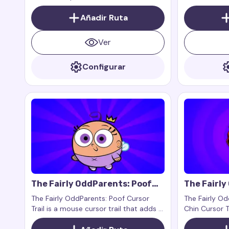
para el ratón que añade un estilo
para el rató
juguetón y fantástico a tu navegador.
Añadir Ruta
y diversión a
complemento 
extensiones 
Ver
Cursor Trails
diseñado exc
Configurar
web.
The Fairly OddParents: Poof
The Fairly
Cursor Trail
Crimson Ch
The Fairly OddParents: Poof Cursor
The Fairly O
Trail is a mouse cursor trail that adds a
Chin Cursor T
fun and adorable trail inspired by the
para el ratón
little fairy Poof from the iconic
heroico y un