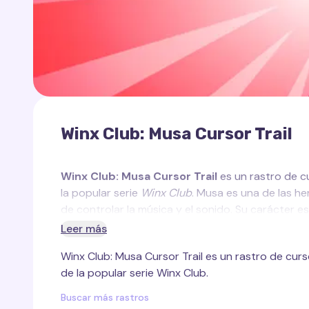
Winx Club: Musa Cursor Trail
Winx Club: Musa Cursor Trail
es un rastro de cu
la popular serie
Winx Club
. Musa es una de las he
de controlar la música y el sonido. Su carácter 
Musa se asocia con tonos oscuros de azul, morado
Leer más
arte.
Winx Club: Musa Cursor Trail es un rastro de curs
El rastro de cursor creado para Musa refleja la 
de la popular serie Winx Club.
morados y azules que pulsan y cambian al ritmo, 
cursor agrega magia y elegancia a tu página web,
Buscar más rastros