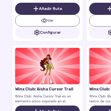
añade un estilo moderno y brillante a
Winx Club. Es
tu navegador. Inspirado en Tecna, una
Añadir Ruta
naturaleza y 
de las protagonistas principales de la
todos los ser
serie animada Winx Club, este rastro
permite cont
Ver
de cursor refleja su enfoque
naturales, lo
tecnológico, inteligencia y
los personaje
Configurar
sofisticación.
armoniosos d
se asocia co
florales, y su
belleza de la
con el mundo
Winx Club: Aisha Cursor Trail
Winx Club:
Winx Club: Aisha Cursor Trail es un
Winx Club: Bl
elemento único inspirado en el
rastro de cur
personaje Aisha, quien es la hada del
Bloom, el ha
agua en la popular serie Winx Club