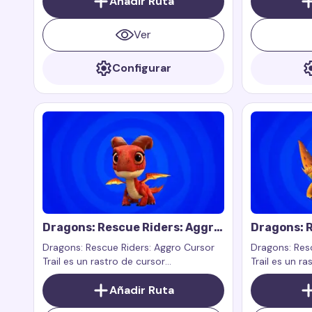
Añadir Ruta
Ver
Configurar
Dragons: Rescue Riders: Aggro
Dragons: R
Cursor Trail
Zeppla Cur
Dragons: Rescue Riders: Aggro Cursor
Dragons: Res
Trail es un rastro de cursor
Trail es un ra
personalizado inspirado en Aggro del
personalizado
programa Dragons: Rescue Riders.
Añadir Ruta
personaje Ze
Aggro es un dragón fuerte y grande
Dragons: Resc