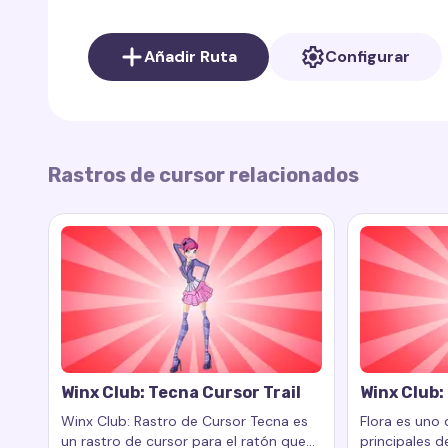
En la colección
Winx Club
en el sitio web
Cursor 
también otros maravillosos cursores inspirados en
Añadir Ruta
Configurar
Aisha. Cada rastro de cursor tiene su propia unicid
Para agregar el rastro de cursor a tu navegador,
descargarla aquí:
Cursor Trail en Chrome Web St
Club
aquí:
Winx Club Cursor Trails Collection
.
Rastros de cursor relacionados
Winx Club: Tecna Cursor Trail
Winx Club: 
Winx Club: Rastro de Cursor Tecna es
Flora es uno 
un rastro de cursor para el ratón que
principales d