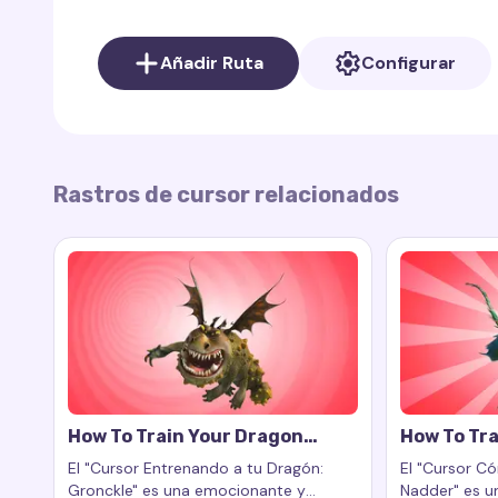
navegador.
Añadir Ruta
Configurar
Rastros de cursor relacionados
How To Train Your Dragon
How To Tra
Gronckle Cursor Trail
Nadder Cur
El "Cursor Entrenando a tu Dragón:
El "Cursor C
Gronckle" es una emocionante y
Nadder" es un