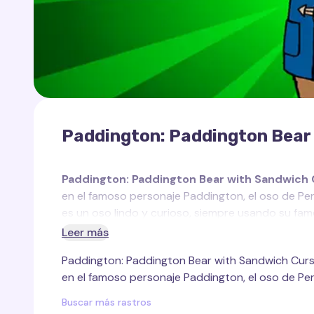
Paddington: Paddington Bear 
Paddington: Paddington Bear with Sandwich C
en el famoso personaje Paddington, el oso de Per
es un oso lindo y curioso, siempre usando su fa
mermelada. Su naturaleza despreocupada y su inc
Leer más
convierten en uno de los personajes favoritos d
Paddington: Paddington Bear with Sandwich Curso
El rastro de cursor personalizado creado para Pa
en el famoso personaje Paddington, el oso de Per
interfaz, mostrando al oso sosteniendo un bocadill
juguetón hacen que este cursor sea divertido y 
Buscar más rastros
Es una opción perfecta para quienes desean ag