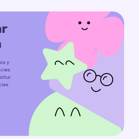
ar
n
os y
icies
bitur
cies