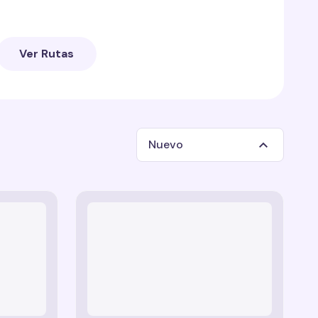
arás marcas de cursor con la forma de queridos
nimados que han cautivado a audiencias de
Ver Rutas
rará los siguientes rastros de cursor como:
Esponja.
 de "Rick y Morty".
Nuevo
e Pikachu.
ersonajes de Gravity Falls.
mero Simpson.
tán diseñados para agregar un poco de diversión
tricio de Bob Esponja.
 de la computadora, así como para inspirar a los
 de "Korge: Warrior Dog".
a.
tilo de los personajes de Avatar: The Last
entos de esta colección son fan art y
s dueños y no tienen conexión con el rastro del