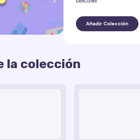
En esta colección, encontr
personajes de programas a
todas las edades.
Añadir Colección
En esta colección encont
Cursor en forma de Bob 
 la colección
Cursor con forma de Rick
Cursor con una imagen d
Un cursor decorado con p
Cursor con forma de Ho
Estos rastros de cursor es
Un cursor que imita a Pa
y familiaridad al uso diario
Cursor en forma de Korge
fanáticos de la serie animad
Un cursor diseñado al es
Todos los personajes y elem
Airbender.
pertenecen a sus respectivo