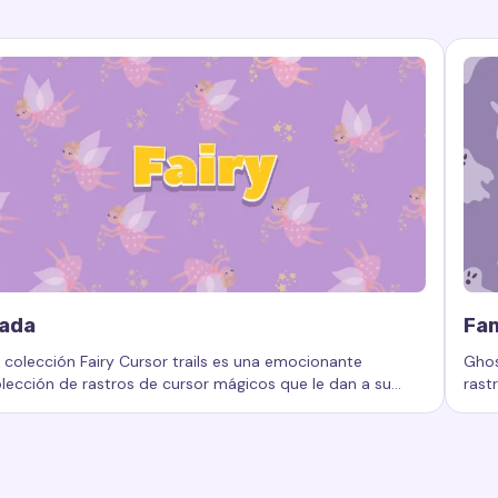
ada
Fa
 colección Fairy Cursor trails es una emocionante
Ghos
lección de rastros de cursor mágicos que le dan a su
rast
e cursor
fectos de cursor, colección de efectos, efectos animados de
labras clave:
Hada, rastros de cursor personalizados, efecto
Pala
mputadora o dispositivo un aspecto único y de cuento
al u
 hadas.