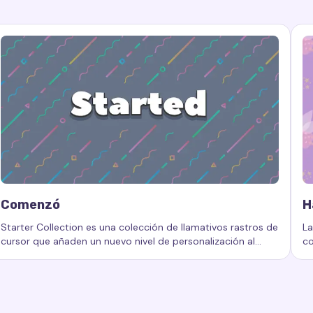
Comenzó
H
Starter Collection es una colección de llamativos rastros de
La
cursor que añaden un nuevo nivel de personalización al
co
 efectos de cursor, colección de efectos, efectos animados d
Palabras clave:
Comenzó, rastros de cursor personalizados, e
Pa
espacio de trabajo de su computadora.
co
de