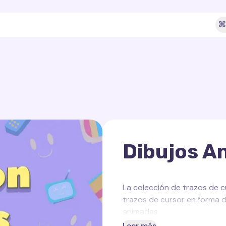
⌘
Dibujos A
La colección de trazos de c
trazos de cursor en forma d
animadas.
Leer más