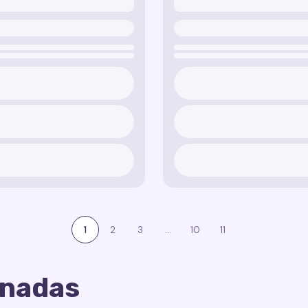
1
2
3
...
10
11
onadas