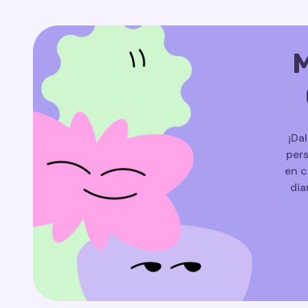
M
¡Da
pers
en c
dia