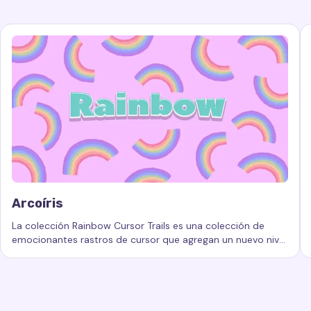
Arcoíris
La colección Rainbow Cursor Trails es una colección de
emocionantes rastros de cursor que agregan un nuevo nivel
Palabras clave:
Arcoíris, rastros de cursor personalizados,
de belleza e interactividad a su experiencia informática.