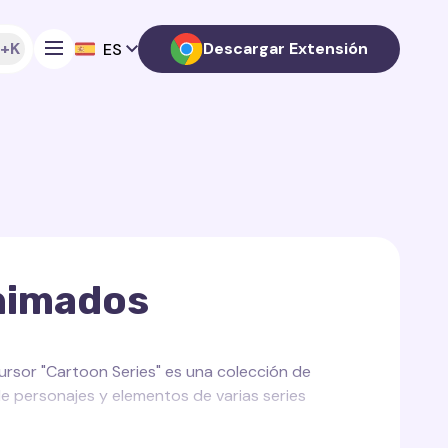
+K
Descargar Extensión
ES
nimados
ursor "Cartoon Series" es una colección de
e personajes y elementos de varias series