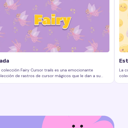
ada
Est
 colección Fairy Cursor trails es una emocionante
La c
lección de rastros de cursor mágicos que le dan a su
cole
e cursor
fectos de cursor, colección de efectos, efectos animados de
labras clave:
Hada, rastros de cursor personalizados, efecto
Pala
mputadora o dispositivo un aspecto único y de cuento
únic
 hadas.
apli