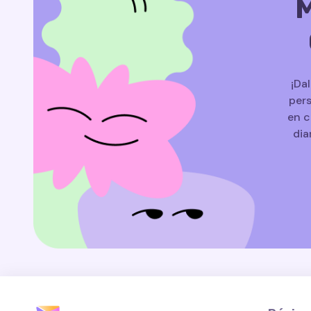
M
¡Da
pers
en c
dia