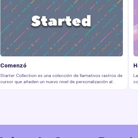
Comenzó
H
Starter Collection es una colección de llamativos rastros de
La
cursor que añaden un nuevo nivel de personalización al
co
 efectos de cursor, colección de efectos, efectos animados d
Palabras clave:
Comenzó, rastros de cursor personalizados, e
Pa
espacio de trabajo de su computadora.
co
de