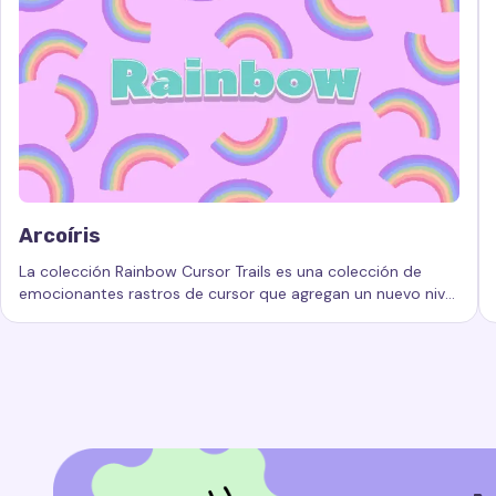
Arcoíris
La colección Rainbow Cursor Trails es una colección de
emocionantes rastros de cursor que agregan un nuevo nivel
Palabras clave:
Arcoíris, rastros de cursor personalizados,
de belleza e interactividad a su experiencia informática.