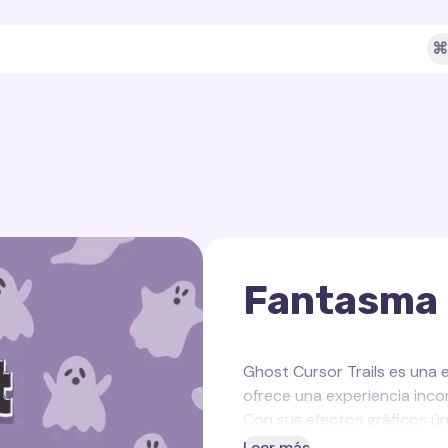
⌘
Fantasma
Ghost Cursor Trails es una
ofrece una experiencia inc
Con sus efectos gráficos ún
a su espacio de trabajo inf
Leer más