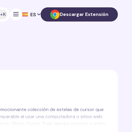
+K
Descargar Extensión
ES
 emocionante colección de estelas de cursor que
omparable al usar una computadora o sitios web.
icos, Ghost Cursor Trails agrega encanto y estilo
ormático.