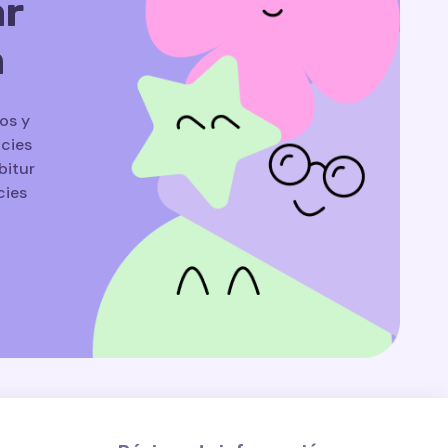
ar
n
os y
icies
bitur
cies