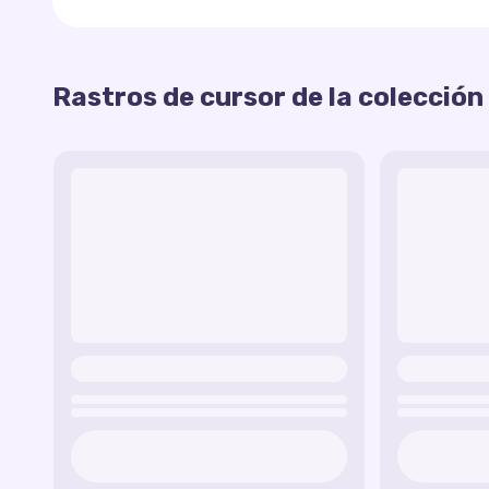
contenido o estado de ánimo, o crear su propia 
Cada cursor de esta colección tiene un efecto vis
ratón por la pantalla de su navegador, los emoji
Rastros de cursor de la colección
mueven suavemente y permanecen en su lugar, lo 