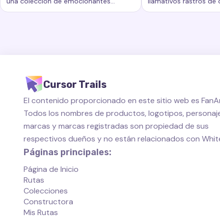
una colección de emocionantes
llamativos rastros de
Palabras clave:
Arcoíris, rastros de cursor personalizados,
Palabras clave:
Come
rastros de cursor que agregan un
añaden un nuevo nivel
nuevo nivel de belleza e interactividad
personalización al esp
a su experiencia informática.
de su computadora.
Cursor Trails
El contenido proporcionado en este sitio web es FanAr
Todos los nombres de productos, logotipos, personaje
marcas y marcas registradas son propiedad de sus
respectivos dueños y no están relacionados con Whi
Páginas principales:
Página de Inicio
Rutas
Colecciones
Constructora
Mis Rutas