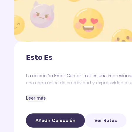
Esto Es
La colección Emoji Cursor Trail es una impresio
una capa única de creatividad y expresividad a 
Cada rastro de cursor de esta colección es un f
Leer más
que el usuario mueve el cursor del ratón por la pa
Esta colección Emoji Cursor Trail contiene una am
Añadir Colección
Ver Rutas
símbolos, animales y otras expresiones populares