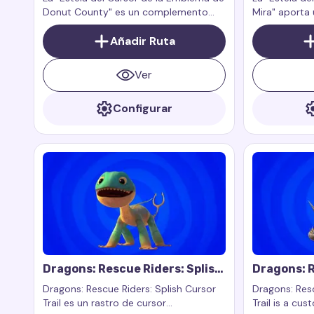
Donut County" es un complemento
Mira" aporta 
para la extensión de navegador
aventurero a
Custom Cursor Trail o Cursor Trails for
Añadir Ruta
personalizado
Chrome.
complemento 
navegador Cu
Ver
Cursor Trails
para funcion
Configurar
páginas web.
Dragons: Rescue Riders: Splish
Dragons: R
Cursor Trail
Cutter Cur
Dragons: Rescue Riders: Splish Cursor
Dragons: Resc
Trail es un rastro de cursor
Trail is a cus