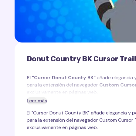
Donut Country BK Cursor Trai
El "Cursor Donut County BK"
añade elegancia y
para la extensión del navegador
Custom Cursor 
exclusivamente en páginas web.
Leer más
El "Cursor Donut County BK" añade elegancia y p
para la extensión del navegador Custom Cursor Tr
Inspirado en el encantador personaje BK (el map
exclusivamente en páginas web.
refleja el espíritu juguetón y travieso del juego. E
controla un misterioso agujero negro que traga t