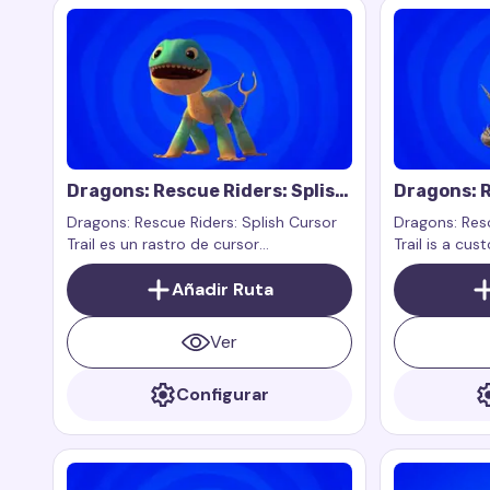
Dragons: Rescue Riders: Splish
Dragons: R
Cursor Trail
Cutter Cur
Dragons: Rescue Riders: Splish Cursor
Dragons: Resc
Trail es un rastro de cursor
Trail is a cus
personalizado inspirado en el
the characte
personaje Splish del programa
Añadir Ruta
Dragons: Resc
Dragons: Rescue Riders. Splish es un
dragón alegre al que le gusta el agua y
Ver
puede crear salpicaduras de agua.
Configurar