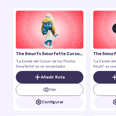
The Smurfs Smurfette Cursor
The Smurf
Trail
Cursor Tra
"La Estela del Cursor de los Pitufos
"La Estela de
Smurfette" es un encantador
Pitufo" es un
complemento para el cursor del ratón
carismática 
que se activa al moverlo.
Añadir Ruta
añade una est
ratón, funci
páginas web.
Ver
Configurar