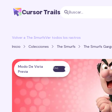
Cursor Trails
Volver a The Smurfs
Ver todos los rastros
Inicio
Colecciones
The Smurfs
The Smurfs Garga
Modo De Vista
Enc.
Previa