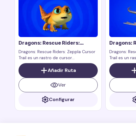
Dragons: Rescue Riders:
Dragons: R
Zeppla Cursor Trail
Cursor Tra
Dragons: Rescue Riders: Zeppla Cursor
Dragons: Resc
Trail es un rastro de cursor
Trail es un r
personalizado inspirado en el
en el persona
personaje Zeppla del programa
Añadir Ruta
animada Drag
Dragons: Rescue Riders. Zeppla es un
dragón pequeño, rápido y valiente que
Ver
siempre está listo para ayudar a sus
amigos.
Configurar