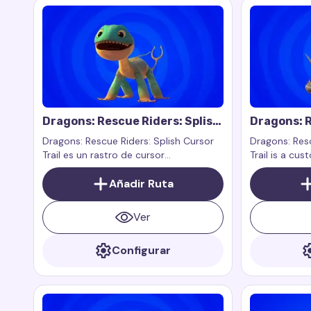
Dragons: Rescue Riders: Splish
Dragons: R
Cursor Trail
Cutter Cur
Dragons: Rescue Riders: Splish Cursor
Dragons: Resc
Trail es un rastro de cursor
Trail is a cus
personalizado inspirado en el
the characte
personaje Splish del programa
Añadir Ruta
Dragons: Resc
Dragons: Rescue Riders. Splish es un
dragón alegre al que le gusta el agua y
Ver
puede crear salpicaduras de agua.
Configurar