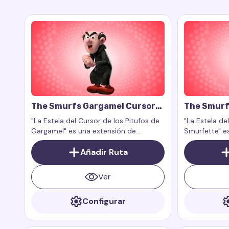
The Smurfs Gargamel Cursor
The Smurf
Trail
Trail
"La Estela del Cursor de los Pitufos de
"La Estela de
Gargamel" es una extensión de
Smurfette" e
navegador creada por fans que añade
complemento 
un efecto mágico y travieso inspirado
Añadir Ruta
que se activa
en el astuto y juguetón Gargamel de la
franquicia "Los Pitufos".
Ver
Configurar