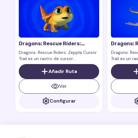
Dragons: Rescue Riders:
Dragons: R
Zeppla Cursor Trail
Cursor Tra
Dragons: Rescue Riders: Zeppla Cursor
Dragons: Resc
Trail es un rastro de cursor
Trail es un r
personalizado inspirado en el
en el persona
personaje Zeppla del programa
Añadir Ruta
animada Drag
Dragons: Rescue Riders. Zeppla es un
dragón pequeño, rápido y valiente que
Ver
siempre está listo para ayudar a sus
amigos.
Configurar