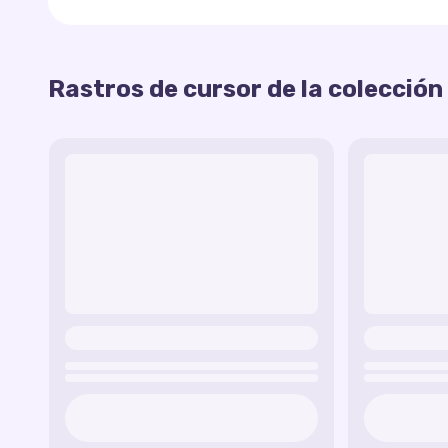
Rastro de Pitufina
— un rastro elegante con 
Pitufina.
Rastro de Pitufo Filósofo
— un rastro intelig
Rastros de cursor de la colección
Esta colección
de rastros personalizados
llena
Filósofo.
Pitufos
, haciendo que cada movimiento del curso
Rastro de Pitufo Fortachón
— un rastro fuer
Fortachón.
Rastro de Pitufo Bromista
— un rastro diver
del Pitufo Bromista.
Rastro de Pitufo Tontín
— un rastro adorable
de Pitufo Tontín.
Rastro de Gargamel
— un rastro oscuro con
enemigo de los Pitufos.
Rastro de Azrael
— un rastro con huellas y m