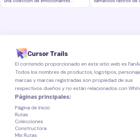
una colección de emocionantes
llamativos rastros de
Palabras clave:
Arcoíris, rastros de cursor personalizados,
Palabras clave:
Come
rastros de cursor que agregan un
añaden un nuevo nivel
nuevo nivel de belleza e interactividad
personalización al esp
a su experiencia informática.
de su computadora.
Cursor Trails
El contenido proporcionado en este sitio web es FanAr
Todos los nombres de productos, logotipos, personaje
marcas y marcas registradas son propiedad de sus
respectivos dueños y no están relacionados con Whi
Páginas principales:
Página de Inicio
Rutas
Colecciones
Constructora
Mis Rutas