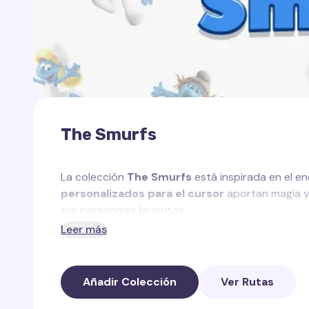
The Smurfs
La colección
The Smurfs
está inspirada en el e
personalizados para el cursor
aportan magia y a
tus personajes favoritos.
Leer más
En esta colección encontrarás:
Rastro de Papá Pitufo
— un rastro sabio con 
Añadir Colección
Ver Rutas
Papá Pitufo.