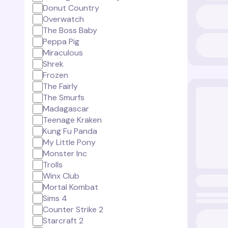
Donut Country
Overwatch
The Boss Baby
Peppa Pig
Miraculous
Shrek
Frozen
The Fairly
The Smurfs
Madagascar
Teenage Kraken
Kung Fu Panda
My Little Pony
Monster Inc
Trolls
Winx Club
Mortal Kombat
Sims 4
Counter Strike 2
Starcraft 2