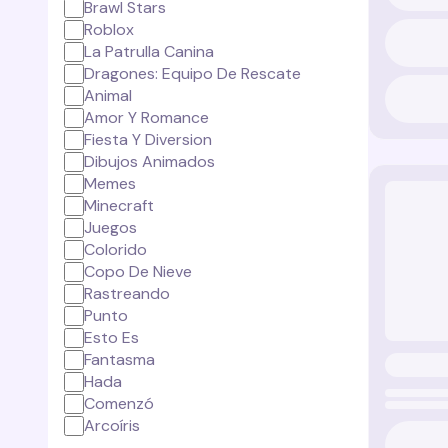
Brawl Stars
Roblox
La Patrulla Canina
Dragones: Equipo De Rescate
Animal
Amor Y Romance
Fiesta Y Diversion
Dibujos Animados
Memes
Minecraft
Juegos
Colorido
Copo De Nieve
Rastreando
Punto
Esto Es
Fantasma
Hada
Comenzó
Arcoíris