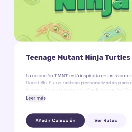
Teenage Mutant Ninja Turtles
La colección
TMNT
está inspirada en las aventur
Donatello. Estos
rastros personalizados para e
la diversión a tu navegador. Con la extensión
Curs
estilizados para tu cursor.
Leer más
En esta colección encontrarás:
Añadir Colección
Ver Rutas
Rastro de Leonardo
— un rastro azul podero