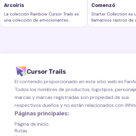
Arcoíris
Comenzó
La colección Rainbow Cursor Trails es
Starter Collection es
una colección de emocionantes
llamativos rastros de
Palabras clave:
Arcoíris, rastros de cursor personalizados,
Palabras clave:
Come
rastros de cursor que agregan un
añaden un nuevo nivel
nuevo nivel de belleza e interactividad
personalización al esp
a su experiencia informática.
de su computadora.
Cursor Trails
El contenido proporcionado en este sitio web es FanAr
Todos los nombres de productos, logotipos, personaje
marcas y marcas registradas son propiedad de sus
respectivos dueños y no están relacionados con Whi
Páginas principales:
Página de Inicio
Rutas