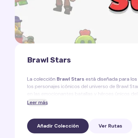
Brawl Stars
La colección
Brawl Stars
está diseñada para los f
los personajes icónicos del universo de Brawl Sta
en las emocionantes batallas y héroes únicos del
Leer más
En esta colección encontrarás:
Rastro de Poder Estelar
— un efecto brillan
Añadir Colección
Ver Rutas
favoritos.