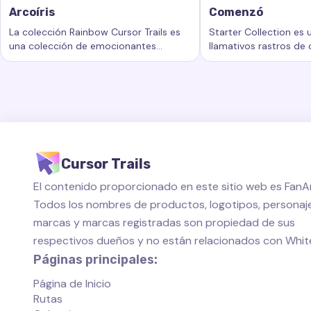
Arcoíris
Comenzó
La colección Rainbow Cursor Trails es
Starter Collection es
una colección de emocionantes
llamativos rastros de
Palabras clave:
Arcoíris, rastros de cursor personalizados,
Palabras clave:
Come
rastros de cursor que agregan un
añaden un nuevo nivel
nuevo nivel de belleza e interactividad
personalización al esp
a su experiencia informática.
de su computadora.
Cursor Trails
El contenido proporcionado en este sitio web es FanAr
Todos los nombres de productos, logotipos, personaje
marcas y marcas registradas son propiedad de sus
respectivos dueños y no están relacionados con Whi
Páginas principales:
Página de Inicio
Rutas