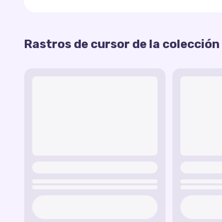
Rastro de Trofeos
— un rastro con trofeos q
Rastro de Gemas
— efectos coloridos inspir
Rastros de Avatares
— rastros animados con
Rastros de cursor de la colección
¡Esta colección es perfecta para jugadores que 
Efectos Explosivos
— rastros que imitan las 
experiencia diaria!
Rastro de Caja Brawl
— un efecto divertido 
Rastro de Bebida Energética
— un rastro di
Rastro de Fuego Showdown
— un efecto de