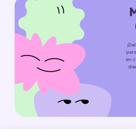
M
¡Da
pers
en c
dia