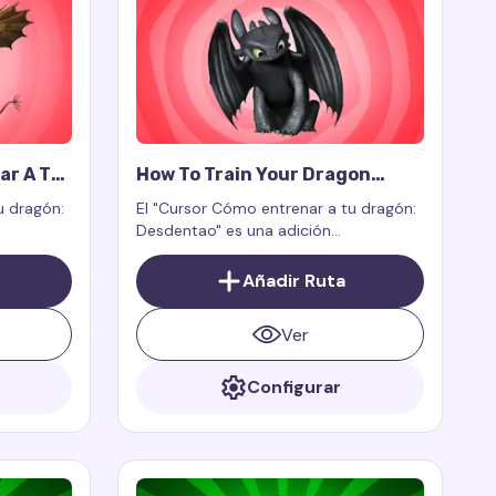
ar A Tu
How To Train Your Dragon
truosa"
Toothless Cursor Trail
u dragón:
El "Cursor Cómo entrenar a tu dragón:
Desdentao" es una adición
ón del
encantadora y emocionante a tu
il o
experiencia digital, que lleva magia,
Añadir Ruta
señado
gracia y aventuras a tu pantalla con el
e en
querido dragón Furia Nocturna
Ver
Configurar