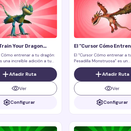
Train Your Dragon
El "Cursor Cómo Entren
Cursor Trail
Dragón: Pesadilla Mons
r Cómo entrenar a tu dragón:
El "Cursor Cómo entrenar a t
s una increíble adición a tu
Pesadilla Monstruosa" es un
a digital, llevando la
complemento para la extensi
y la magia del mundo de los
navegador Custom Cursor Tra
Añadir Ruta
Añadir Ruta
a tu pantalla.
Cursor Trails for Chrome, di
para funcionar exclusivament
Ver
Ver
páginas web.
Configurar
Configurar