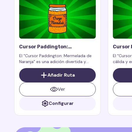
Cursor Paddington:
Cursor 
Mermelada De Naranja
El "Cursor Paddington: Mermelada de
El "Curso
Naranja" es una adición divertida y
cálida y e
vibrante a tu cursor personalizado, que
que lleva 
aporta una atmósfera cálida y amor
tía Lucy 
Añadir Ruta
por la mermelada de naranja, al igual
directame
que el querido oso Paddington.
Ver
Configurar