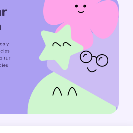
ar
n
os y
icies
bitur
cies