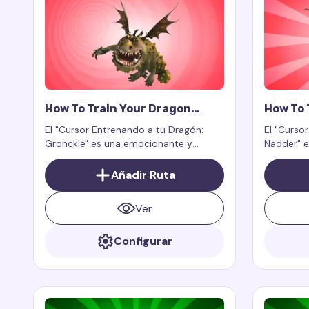
How To Train Your Dragon
How To 
Gronckle Cursor Trail
Nadder 
El "Cursor Entrenando a tu Dragón:
El "Curso
Gronckle" es una emocionante y
Nadder" e
encantadora adición a tu experiencia
experienci
digital. Es un complemento para la
grandeza 
Añadir Ruta
extensión del navegador Custom
dragones 
Cursor Trail o Cursor Trails for Chrome,
Ver
diseñado para funcionar
exclusivamente en páginas web.
Configurar