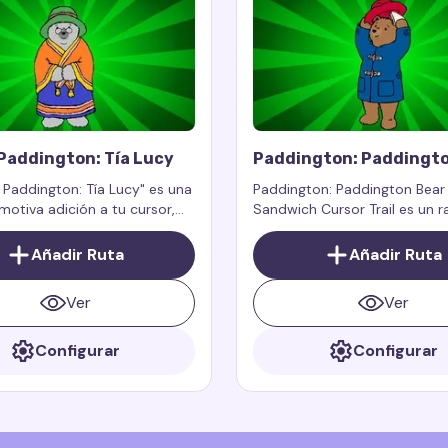
Paddington: Tía Lucy
Paddington: Paddingto
With Sandwich Cursor T
r Paddington: Tía Lucy" es una
Paddington: Paddington Bear
motiva adición a tu cursor,
Sandwich Cursor Trail es un r
el encanto y la sabiduría de la
cursor personalizado inspirad
de las historias de Paddington
famoso personaje Paddington
Añadir Ruta
Añadir Ruta
nte a tu pantalla.
de Perú de los libros y películ
animadas Paddington
Ver
Ver
Configurar
Configurar