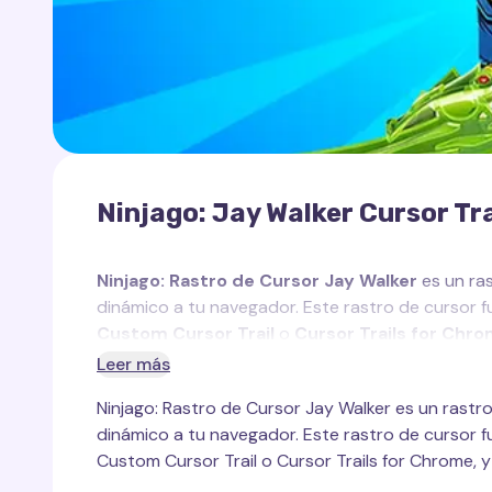
Ninjago: Jay Walker Cursor Tra
Ninjago: Rastro de Cursor Jay Walker
es un ras
dinámico a tu navegador. Este rastro de cursor
Custom Cursor Trail
o
Cursor Trails for Chr
Leer más
Jay Walker
es el maestro del rayo y uno de los p
Ninjago: Rastro de Cursor Jay Walker es un rastro
su ingenio, sentido del humor y naturaleza alegre
dinámico a tu navegador. Este rastro de cursor
fuente de energía del equipo, siempre listo para 
Custom Cursor Trail o Cursor Trails for Chrome,
personalidad divertida, Jay demuestra una enorme