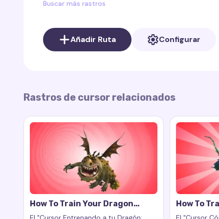
Buscar más rastros
Añadir Ruta
Configurar
Rastros de cursor relacionados
How To Train Your Dragon
How To Tra
Gronckle Cursor Trail
Nadder Cur
El "Cursor Entrenando a tu Dragón:
El "Cursor C