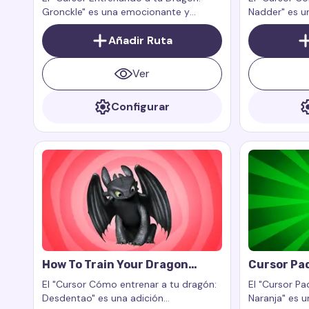
Gronckle" es una emocionante y
Nadder" es un
encantadora adición a tu experiencia
experiencia di
digital. Es un complemento para la
Añadir Ruta
grandeza y l
extensión del navegador Custom
dragones a tu
Cursor Trail o Cursor Trails for Chrome,
Ver
diseñado para funcionar
exclusivamente en páginas web.
Configurar
How To Train Your Dragon
Cursor Pa
Toothless Cursor Trail
Mermelada
El "Cursor Cómo entrenar a tu dragón:
El "Cursor P
Desdentao" es una adición
Naranja" es u