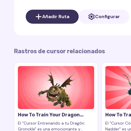
Añadir Ruta
Configurar
Rastros de cursor relacionados
How To Train Your Dragon
How To Tra
Gronckle Cursor Trail
Nadder Cur
El "Cursor Entrenando a tu Dragón:
El "Cursor C
Gronckle" es una emocionante y
Nadder" es un