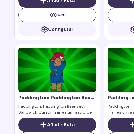
Añadir Ruta
gracia y aventuras a tu pantalla con el
por la mermel
querido dragón Furia Nocturna
que el queri
Ver
Configurar
Paddington: Paddington Bear
Paddingto
With Sandwich Cursor Trail
Cursor Tra
Paddington: Paddington Bear with
Paddington: 
Sandwich Cursor Trail es un rastro de
Trail es un ra
cursor personalizado inspirado en el
personalizado
famoso personaje Paddington, el oso
Añadir Ruta
Paddington, e
de Perú de los libros y películas
se ha convert