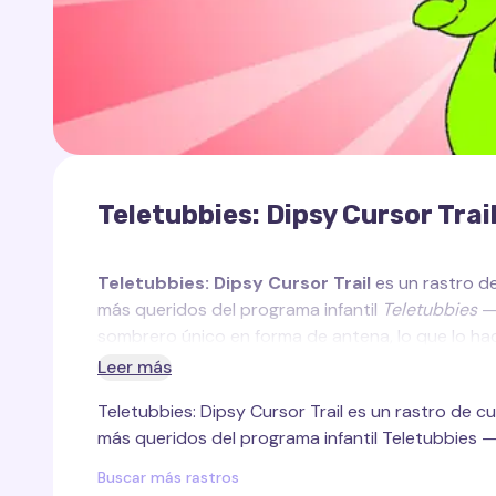
Teletubbies: Dipsy Cursor Trai
Teletubbies: Dipsy Cursor Trail
es un rastro d
más queridos del programa infantil
Teletubbies
— 
sombrero único en forma de antena, lo que lo ha
Es muy alegre, valiente y siempre está listo par
Leer más
Teletubbies: Dipsy Cursor Trail es un rastro de 
Este rastro de cursor personalizado, creado para D
más queridos del programa infantil Teletubbies 
representa a Dipsy en su pose típica, añadiendo
naturaleza alegre. El brillante color verde y el 
Buscar más rastros
opción para aquellos que desean agregar un poco 