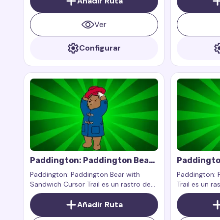
Añadir Ruta
gracia y aventuras a tu pantalla con el
por la mermel
querido dragón Furia Nocturna
que el queri
Ver
Configurar
Paddington: Paddington Bear
Paddingto
With Sandwich Cursor Trail
Cursor Tra
Paddington: Paddington Bear with
Paddington: 
Sandwich Cursor Trail es un rastro de
Trail es un ra
cursor personalizado inspirado en el
personalizado
famoso personaje Paddington, el oso
Añadir Ruta
Paddington, e
de Perú de los libros y películas
se ha convert