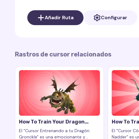
Tinky Winky simboliza la amistad y el apoyo mutu
Añadir Ruta
Configurar
desean agregar un toque de amabilidad y alegría 
refleja el carácter de Tinky Winky, aporta divers
brillante y agradable.
Este cursor es ideal para aquellos que aman el es
Rastros de cursor relacionados
agradables,
Tinky Winky Cursor Trail
hará que t
How To Train Your Dragon
How To Tra
Gronckle Cursor Trail
Nadder Cur
El "Cursor Entrenando a tu Dragón:
El "Cursor C
Gronckle" es una emocionante y
Nadder" es un