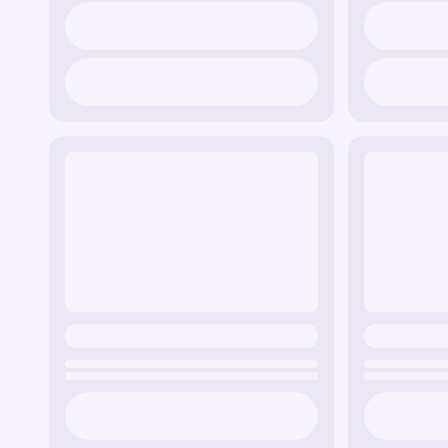
Soccer Ball Cursor Trail - Deja un rastro en f
deporte.
Ghost Cursor Trail - Un cursor invisible que 
elementos de horror y misterio.
El rastro del cursor 'Dragón' es un rastro en 
poder y belleza.