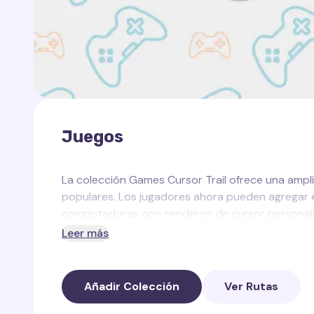
Juegos
La colección Games Cursor Trail ofrece una ampl
populares. Los jugadores ahora pueden agregar e
computadoras con senderos de cursor personal
Leer más
Cada sendero captura la esencia del juego, ya se
CS:GO y Call of Duty, o el sigilo de Assassin's Cre
Añadir Colección
Ver Rutas
Estos senderos de cursor son una forma diverti