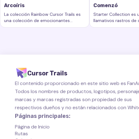
Arcoíris
Comenzó
La colección Rainbow Cursor Trails es
Starter Collection es
una colección de emocionantes
llamativos rastros de
Palabras clave:
Arcoíris, rastros de cursor personalizados,
Palabras clave:
Come
rastros de cursor que agregan un
añaden un nuevo nivel
nuevo nivel de belleza e interactividad
personalización al esp
a su experiencia informática.
de su computadora.
Cursor Trails
El contenido proporcionado en este sitio web es FanAr
Todos los nombres de productos, logotipos, personaje
marcas y marcas registradas son propiedad de sus
respectivos dueños y no están relacionados con Whi
Páginas principales:
Página de Inicio
Rutas