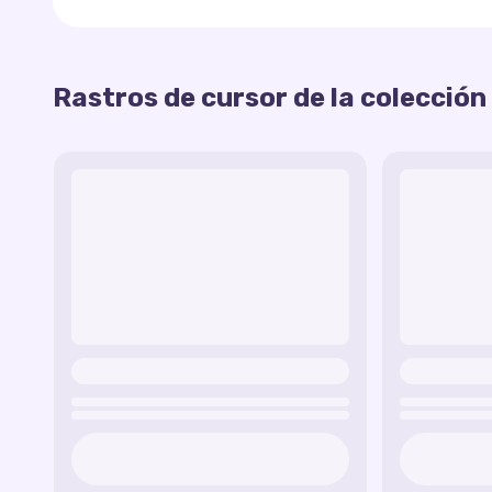
Monkey Cursor Trail
— un rastro animado con
Crane Cursor Trail
— un rastro ligero y eleg
Viper Cursor Trail
— un rastro elegante con p
Rastros de cursor de la colección
Esta colección
de rastros personalizados
llena
gracia de Víbora.
humor de
Kung Fu Panda
, haciendo que cada mo
Mantis Cursor Trail
— un rastro dinámico con 
Shifu Cursor Trail
— un rastro tranquilo y sab
Tai Lung Cursor Trail
— un rastro dramático 
Kung Fu Aura Trail
— un rastro universal con l