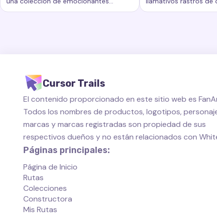
una colección de emocionantes
llamativos rastros de
Palabras clave:
Arcoíris, rastros de cursor personalizados,
Palabras clave:
Come
rastros de cursor que agregan un
añaden un nuevo nivel
nuevo nivel de belleza e interactividad
personalización al esp
a su experiencia informática.
de su computadora.
Cursor Trails
El contenido proporcionado en este sitio web es FanAr
Todos los nombres de productos, logotipos, personaje
marcas y marcas registradas son propiedad de sus
respectivos dueños y no están relacionados con Whi
Páginas principales:
Página de Inicio
Rutas
Colecciones
Constructora
Mis Rutas