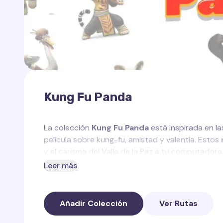
Kung Fu Panda
La colección
Kung Fu Panda
está inspirada en la
película sobre kung-fu, amistad y valentía. Estos
y el carisma del Valle de la Paz a tu computadora
Leer más
En esta colección encontrarás:
Po Cursor Trail
— un rastro divertido con dum
Añadir Colección
Ver Rutas
Tigress Cursor Trail
— un rastro poderoso y e