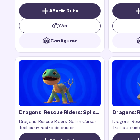
charming addition that brings the
romántica a t
atmosphere of love, warmth, and
Añadir Ruta
aporta amor, 
celebration to your screen
pantalla.
Ver
Configurar
Dragons: Rescue Riders: Splish
Dragons: R
Cursor Trail
Cutter Cur
Dragons: Rescue Riders: Splish Cursor
Dragons: Resc
Trail es un rastro de cursor
Trail is a cus
personalizado inspirado en el
the characte
personaje Splish del programa
Dragons: Resc