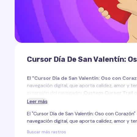
Cursor Día De San Valentín: 
El "Cursor Día de San Valentín: Oso con Cora
navegación digital, que aporta calidez, amor y te
extensión del navegador
Custom Cursor Trail
exclusivamente en páginas web.
Leer más
El "Cursor Día de San Valentín: Oso con Corazón"
Este rastro de cursor está inspirado en un adora
navegación digital, que aporta calidez, amor y ter
Valentín, que lleva emociones sinceras y un ambie
sus patas, simboliza el amor y el cuidado, crean
Buscar más rastros
festividad.