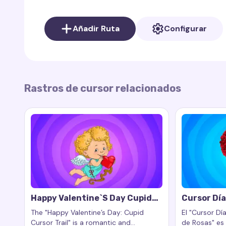
Al mover tu cursor, el
"Cursor Día de San Valen
Añadir Ruta
Configurar
pequeños corazones que irradian amor y alegría. E
romanticismo, añadiendo un toque de calidez incl
Rastros de cursor relacionados
Happy Valentine`s Day Cupid
Cursor Día
Cursor Trail
Corazón D
The "Happy Valentine’s Day: Cupid
El "Cursor Dí
Cursor Trail" is a romantic and
de Rosas" es 