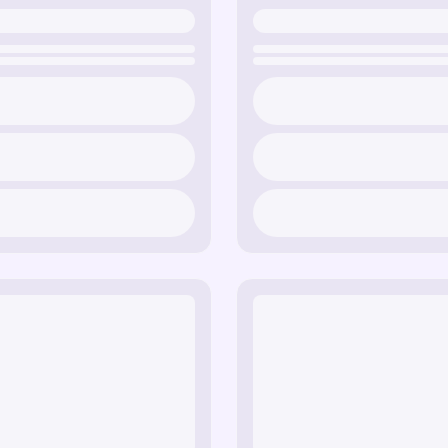
mostrando el lado jugue
Cutie Mark Trail
— rastr
favoritos.