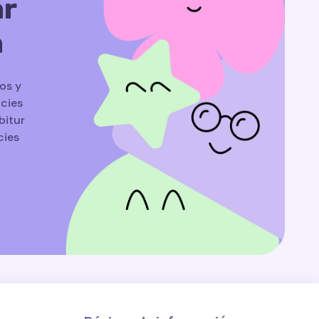
ar
n
os y
icies
bitur
cies