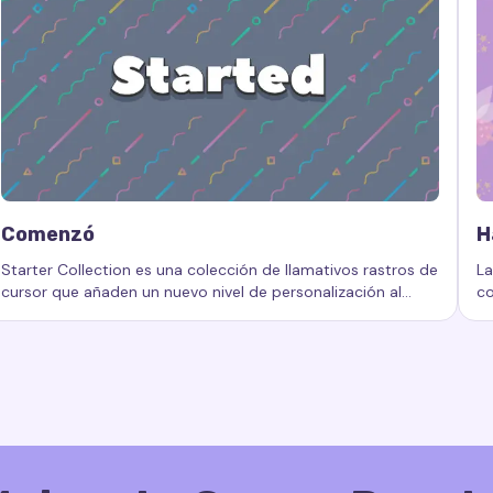
Comenzó
H
Starter Collection es una colección de llamativos rastros de
La
cursor que añaden un nuevo nivel de personalización al
co
 efectos de cursor, colección de efectos, efectos animados d
Palabras clave:
Comenzó, rastros de cursor personalizados, e
Pa
espacio de trabajo de su computadora.
co
de