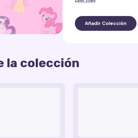
En esta colección encont
Añadir Colección
Twilight Sparkle Cursor
en el liderazgo y las hab
Rainbow Dash Cursor T
espíritu aventurero y ve
 la colección
Pinkie Pie Cursor Trail
—
La colección
My Little Pon
confeti, reflejando el amo
haciendo que cada movimie
Rarity Cursor Trail
— un
mundo de Equestria.
simbolizando la sofistica
Applejack Cursor Trail
representando el encanto
Fluttershy Cursor Trai
inspirado en la amabilida
Spike Cursor Trail
— un 