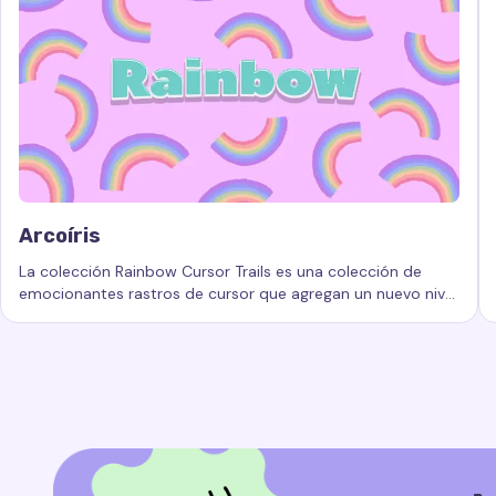
Arcoíris
La colección Rainbow Cursor Trails es una colección de
emocionantes rastros de cursor que agregan un nuevo nivel
Palabras clave:
Arcoíris, rastros de cursor personalizados,
de belleza e interactividad a su experiencia informática.