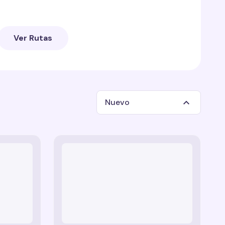
rarás:
Ver Rutas
 Trail
— un rastro mágico y brillante inspirado
ilidades mágicas de Twilight Sparkle.
rail
— un rastro vibrante de arcoíris que refleja el
loz de Rainbow Dash.
Nuevo
 un rastro divertido y alegre con globos y
y
llena tu pantalla con la magia de la amistad,
r de Pinkie Pie por las fiestas.
nto de tu cursor sea tan encantador como el
 rastro elegante y brillante con diamantes,
ción de Rarity.
— un rastro rústico con manzanas,
 sencillo de Applejack.
l
— un rastro suave y relajante con mariposas,
d de Fluttershy.
rastro curioso con llamas y joyas pequeñas,