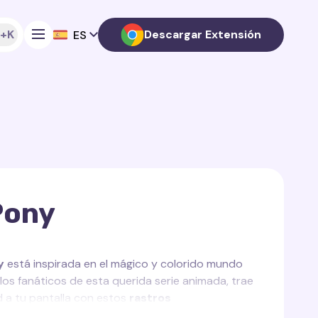
+K
Descargar Extensión
ES
Pony
y
está inspirada en el mágico y colorido mundo
los fanáticos de esta querida serie animada, trae
d a tu pantalla con estos
rastros
rsor
.