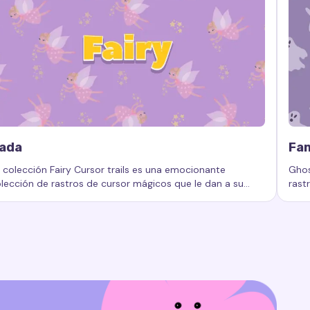
ada
Fa
 colección Fairy Cursor trails es una emocionante
Ghos
lección de rastros de cursor mágicos que le dan a su
rast
e cursor
fectos de cursor, colección de efectos, efectos animados de
labras clave:
Hada, rastros de cursor personalizados, efecto
Pala
mputadora o dispositivo un aspecto único y de cuento
al u
 hadas.