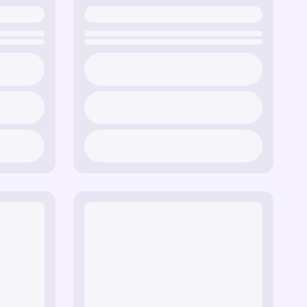
tón de Spike.
os con los icónicos Cutie Marks de tus ponis