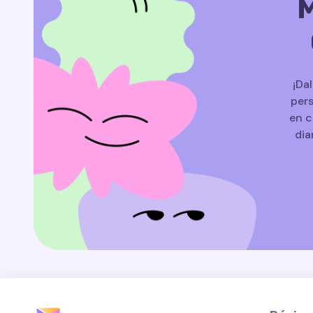
M
¡Da
pers
en c
dia