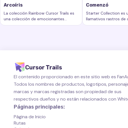
Arcoíris
Comenzó
La colección Rainbow Cursor Trails es
Starter Collection es
una colección de emocionantes
llamativos rastros de
Palabras clave:
Arcoíris, rastros de cursor personalizados,
Palabras clave:
Come
rastros de cursor que agregan un
añaden un nuevo nivel
nuevo nivel de belleza e interactividad
personalización al esp
a su experiencia informática.
de su computadora.
Cursor Trails
El contenido proporcionado en este sitio web es FanAr
Todos los nombres de productos, logotipos, personaje
marcas y marcas registradas son propiedad de sus
respectivos dueños y no están relacionados con Whi
Páginas principales:
Página de Inicio
Rutas