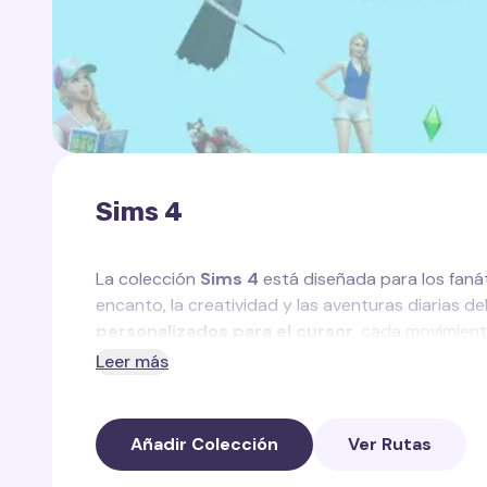
Sims 4
La colección
Sims 4
está diseñada para los fanáti
encanto, la creatividad y las aventuras diarias de
personalizados para el cursor
, cada movimiento
Leer más
En esta colección encontrarás:
Rastro Plumbob
— un rastro verde brillante 
Añadir Colección
Ver Rutas
Rastro de Herramientas de Construcción