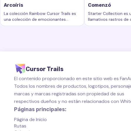
Arcoíris
Comenzó
La colección Rainbow Cursor Trails es
Starter Collection es
una colección de emocionantes
llamativos rastros de
Palabras clave:
Arcoíris, rastros de cursor personalizados,
Palabras clave:
Come
rastros de cursor que agregan un
añaden un nuevo nivel
nuevo nivel de belleza e interactividad
personalización al esp
a su experiencia informática.
de su computadora.
Cursor Trails
El contenido proporcionado en este sitio web es FanAr
Todos los nombres de productos, logotipos, personaje
marcas y marcas registradas son propiedad de sus
respectivos dueños y no están relacionados con Whi
Páginas principales:
Página de Inicio
Rutas