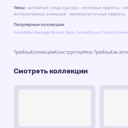
Темы:
кастомные следы курсора · неоновые эффекты · све
интерактивные анимации · минималистичные эффекты
Популярные коллекции
Incredibles
Teenage Mutant Ninja Turtles
Donut Country
Overw
Трейлы
Коллекции
Конструктор
Mои Трейлы
Как ис
Смотреть коллекции