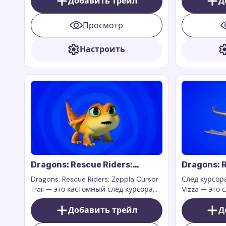
Добавить трейл
Д
Riders.
Riders.
Просмотр
Настроить
Dragons: Rescue Riders:
Dragons: R
Zeppla Cursor Trail
Cursor Tra
Dragons: Rescue Riders: Zeppla Cursor
След курсора
Trail — это кастомный след курсора,
Vizza — это 
вдохновленный персонажем
вдохновлен
Зепплой из шоу Dragons: Rescue
Добавить трейл
из анимацио
Д
Riders. Зеппла — это маленький,
Rescue Rider