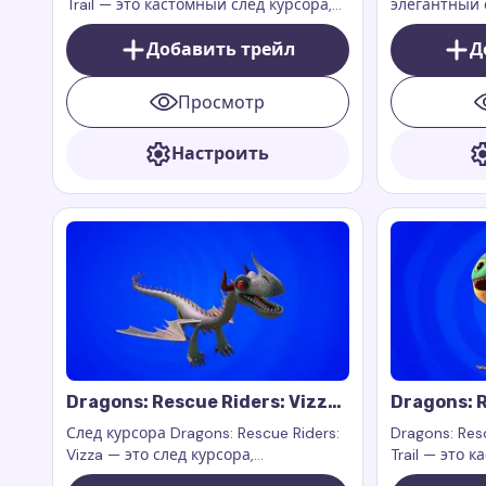
Trail — это кастомный след курсора,
элегантный 
вдохновленный персонажем
вдохновленн
Вингером из анимационного шоу
Добавить трейл
Winx Club
Д
Dragons: Rescue Riders. Dragons:
Rescue Riders — это спин-офф шоу,
Просмотр
развивающееся в той же вселенной,
что и How to Train Your Dragon.
Настроить
Dragons: Rescue Riders: Vizza
Dragons: R
Cursor Trail
Cursor Tra
След курсора Dragons: Rescue Riders:
Dragons: Resc
Vizza — это след курсора,
Trail — это 
вдохновленный персонажем Виззой
вдохновлен