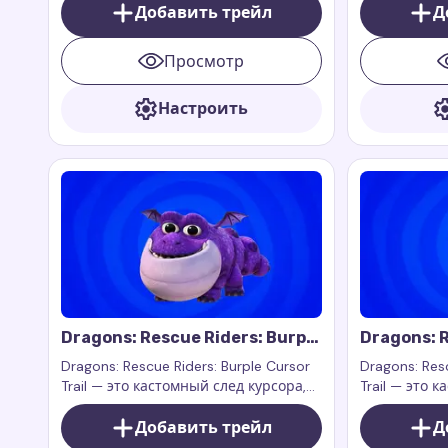
из анимационного сериала Dragons:
Добавить трейл
Сплішем из 
Д
Rescue Riders
Riders.
Просмотр
Настроить
Dragons: Rescue Riders: Burple
Dragons: R
Cursor Trail
Cursor Tra
Dragons: Rescue Riders: Burple Cursor
Dragons: Res
Trail — это кастомный след курсора,
Trail — это 
вдохновленный персонажем
вдохновленн
Бурплом из шоу Dragons: Rescue
Добавить трейл
Dragons: Res
Д
Riders. Бурпл — веселый дракон,
сильный и б