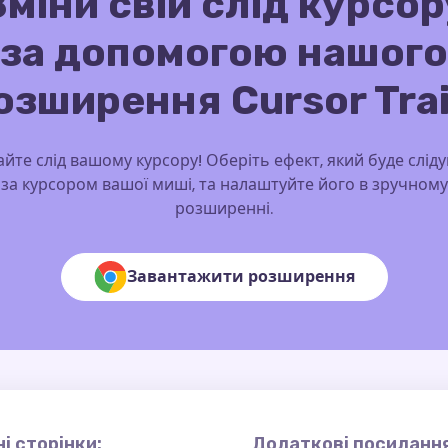
Зміни свій слід курсор
за допомогою нашого
озширення Cursor Trai
йте слід вашому курсору! Оберіть ефект, який буде слід
за курсором вашої миші, та налаштуйте його в зручному
розширенні.
Завантажити розширення
і сторінки:
Додаткові посилання