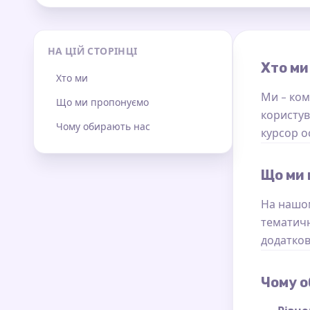
НА ЦІЙ СТОРІНЦІ
Хто ми
Хто ми
Ми - ком
Що ми пропонуємо
користув
Чому обирають нас
курсор о
Що ми
На нашом
тематичн
додатков
Чому о