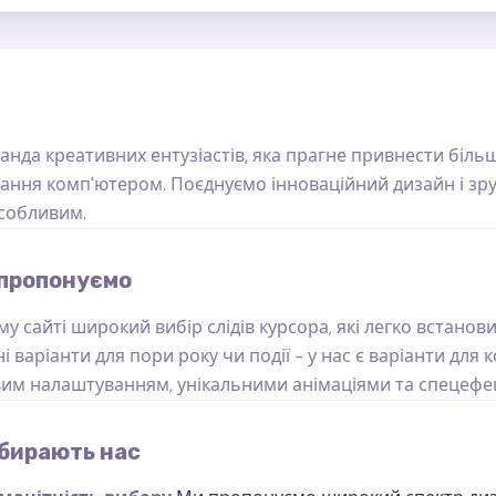
анда креативних ентузіастів, яка прагне привнести більш
ання комп'ютером. Поєднуємо інноваційний дизайн і зр
собливим.
 пропонуємо
у сайті широкий вибір слідів курсора, які легко встановит
і варіанти для пори року чи події - у нас є варіанти дл
им налаштуванням, унікальними анімаціями та спецефек
бирають нас