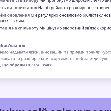
манітність вибору
Ми пропонуємо широкий спектр дизай
сть використання
Наші трейли та розширення створені 
йні оновлення
Ми регулярно оновлюємо бібліотеку нов
ався свіжим.
тація на спільноту
Ми цінуємо зворотний зв'язок корист
обов'язання
емо надавати якісні, інноваційні та приємні трейли кур
лювати та розширювати асортимент, щоб завжди було щ
 що обрали Cursor Trails!