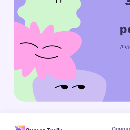
р
Дода
Основн