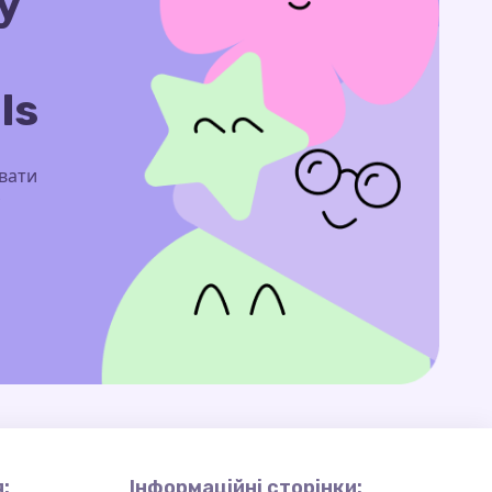
у
ls
увати
:
Інформаційні сторінки: