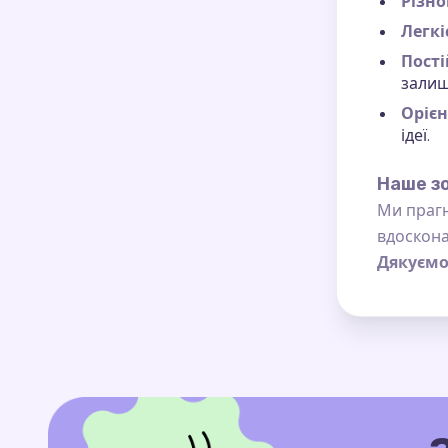
Різно
Легкі
Пості
залиш
Орієн
ідеї.
Наше з
Ми прагн
вдоскона
Дякуємо,