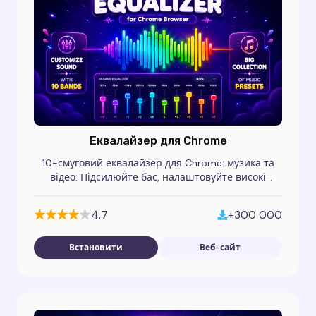
Еквалайзер для Chrome
10-смуговий еквалайзер для Chrome: музика та
відео. Підсилюйте бас, налаштовуйте високі
частоти та застосовуйте пресети на будь-якому
сайті.
4.7
+300 000
Встановити
Веб-сайт