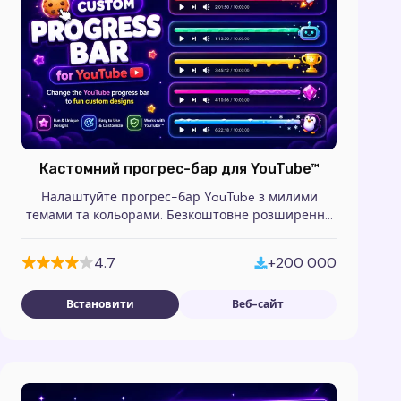
Кастомний прогрес-бар для YouTube™
Налаштуйте прогрес-бар YouTube з милими
темами та кольорами. Безкоштовне розширення
для стилізації відеоплеєра.
4.7
+200 000
Встановити
Веб-сайт