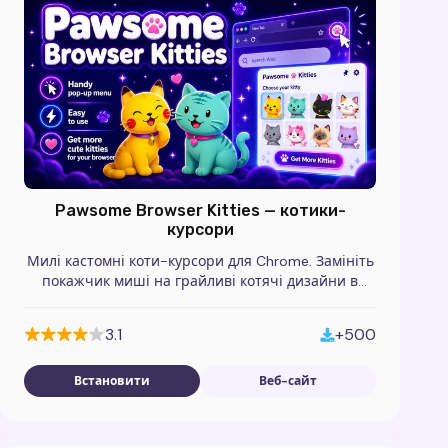
Pawsome Browser Kitties — котики-
курсори
Милі кастомні коти-курсори для Chrome. Замініть
покажчик миші на грайливі котячі дизайни в
цьому безкоштовному розширенні.
3.1
+500
Встановити
Веб-сайт