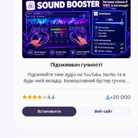
Підсилювач гучності
Підсилюйте тихе аудіо на YouTube, Netflix та в
будь-якій вкладці. Безкоштовний бустер гучності
Chrome понад системні ліміти.
4.4
+20 000
Встановити
Веб-сайт