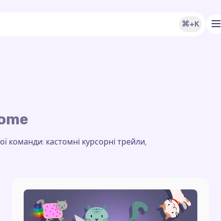
⌘+K
rome
 команди: кастомні курсорні трейли,