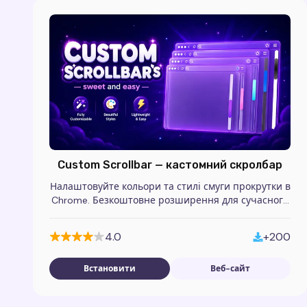
Custom Scrollbar — кастомний скролбар
Налаштовуйте кольори та стилі смуги прокрутки в
Chrome. Безкоштовне розширення для сучасного
вигляду браузера.
4.0
+200
Встановити
Веб-сайт