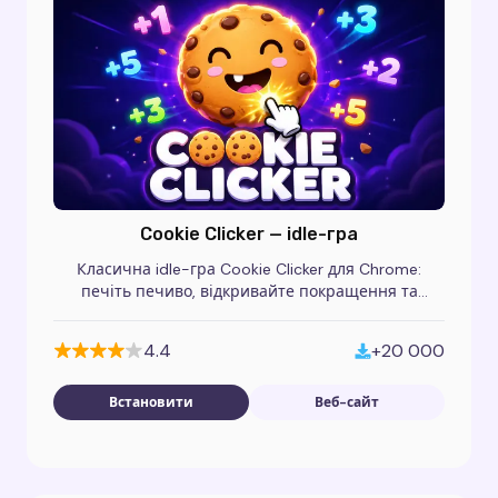
Cookie Clicker — idle-гра
Класична idle-гра Cookie Clicker для Chrome:
печіть печиво, відкривайте покращення та
будуйте імперію пекарні в цій безкоштовній
інкрементальній клікер-грі.
4.4
+20 000
Встановити
Веб-сайт