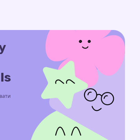
у
ls
увати