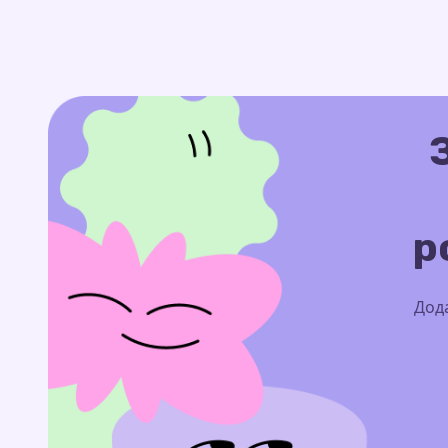
р
Дода