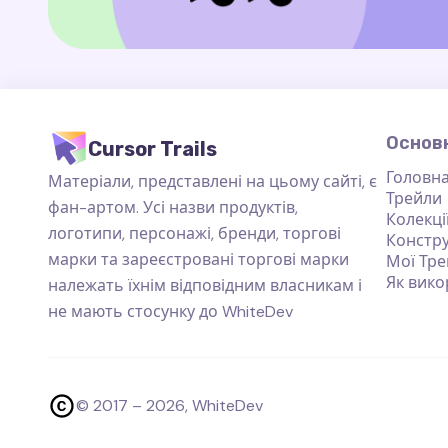
Основн
Cursor Trails
Головна
Матеріали, представлені на цьому сайті, є
Трейли
фан-артом. Усі назви продуктів,
Колекці
логотипи, персонажі, бренди, торгові
Констр
марки та зареєстровані торгові марки
Мої Тре
Як вико
належать їхнім відповідним власникам і
не мають стосунку до WhiteDev
© 2017 –
2026
, WhiteDev