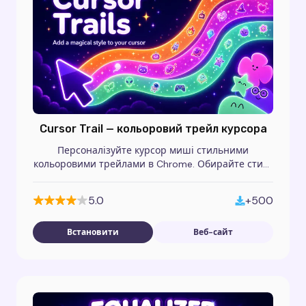
Cursor Trail — кольоровий трейл курсора
Персоналізуйте курсор миші стильними
кольоровими трейлами в Chrome. Обирайте стилі,
налаштовуйте довжину та прозорість.
5.0
+500
Встановити
Веб-сайт