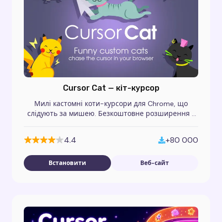
Cursor Cat — кіт-курсор
Милі кастомні коти-курсори для Chrome, що
слідують за мишею. Безкоштовне розширення з
анімованими котиками для персоналізованого
перегляду.
4.4
+80 000
Встановити
Веб-сайт