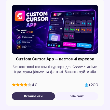
Custom Cursor App — кастомні курсори
Безкоштовні кастомні курсори для Chrome: аніме,
ігри, мультфільми та фентезі. Завантажуйте або
створюйте унікальні дизайни покажчика.
4.0
+200
Встановити
Веб-сайт