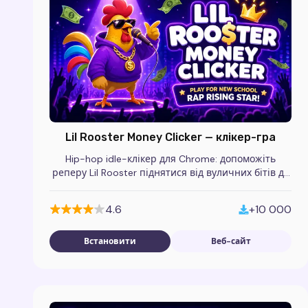
Lil Rooster Money Clicker — клікер-гра
Hip-hop idle-клікер для Chrome: допоможіть
реперу Lil Rooster піднятися від вуличних бітів до
слави в цій безкоштовній браузерній грі.
4.6
+10 000
Встановити
Веб-сайт