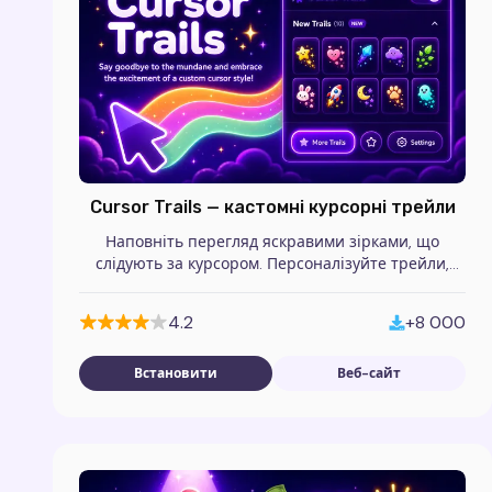
Cursor Trails — кастомні курсорні трейли
Наповніть перегляд яскравими зірками, що
слідують за курсором. Персоналізуйте трейли,
обирайте ефекти та додайте магії кожному руху в
Chrome.
4.2
+8 000
Встановити
Веб-сайт