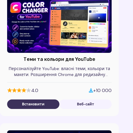
Теми та кольори для YouTube
Персоналізуйте YouTube: власні теми, кольори та
макети. Розширення Chrome для редизайну
головної та сторінки перегляду.
4.0
+10 000
Встановити
Веб-сайт