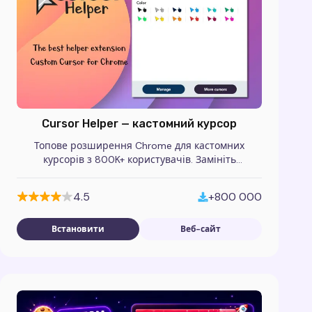
Cursor Helper — кастомний курсор
Топове розширення Chrome для кастомних
курсорів з 800K+ користувачів. Замініть
стандартний покажчик на аніме, ігрові та
тематичні набори курсорів.
4.5
+800 000
Встановити
Веб-сайт