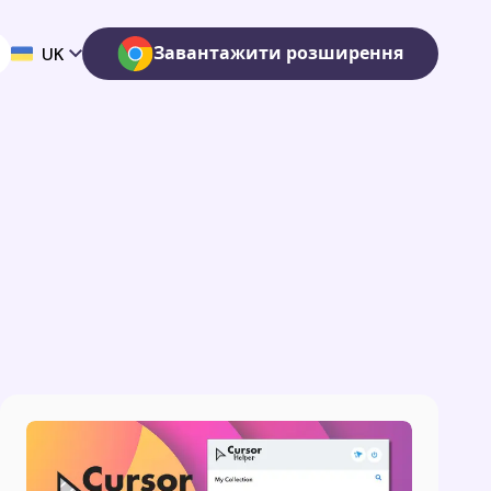
Завантажити розширення
UK