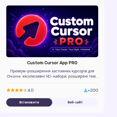
Custom Cursor App PRO
Преміум-розширення кастомних курсорів для
Chrome: ексклюзивні HD-набори, розширені теми
та pro-інструменти налаштування.
4.0
+200
Встановити
Веб-сайт