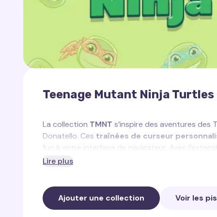
Teenage Mutant Ninja Turtles
La collection
TMNT
s’inspire des aventures des 
Donatello. Ces
traînées de curseur personnal
fun à votre interface de navigateur. Avec l’exten
des traînées stylisées pour votre souris.
Lire plus
Dans cette collection, vous trouverez :
Ajouter une collection
Voir les pi
Traînée de Leonardo
— une traînée bleue pu