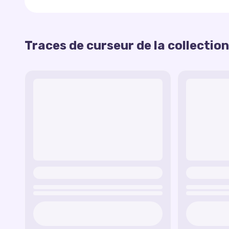
dévouement de Leonardo.
Traînée de Raphaël
— une traînée rouge flam
personnalité audacieuse de Raphaël.
Traces de curseur de la collection
Traînée de Donatello
— une traînée violette
Cette
collection de traînées personnalisées
a
numériques, symbolisant l’ingéniosité de Donat
d’équipe de
TMNT
à votre écran, rendant chaque
Traînée de Michelangelo
— une traînée oran
ludique de Michelangelo.
Traînée de Splinter
— une traînée calme avec
le mentor Splinter.
Traînée de Shredder
— une traînée sombre a
menace de Shredder.
Traînée du Clan Foot
— une traînée ombragée
ennemis des tortues.
Traînée de Pizza Power
— une traînée amusan
des tortues.