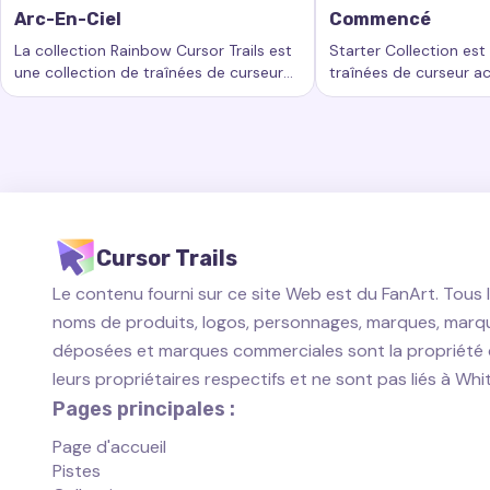
Arc-En-Ciel
Commencé
La collection Rainbow Cursor Trails est
Starter Collection est
une collection de traînées de curseur
traînées de curseur a
Mots-clés :
Arc-en-ciel, traînées de curseur personnalisées,
Mots-clés :
Commencé
passionnantes qui ajoutent un nouveau
ajoutent un nouveau n
niveau de beauté et d'interactivité à
personnalisation à vo
votre expérience informatique.
travail informatique.
Cursor Trails
Le contenu fourni sur ce site Web est du FanArt. Tous 
noms de produits, logos, personnages, marques, marq
déposées et marques commerciales sont la propriété
leurs propriétaires respectifs et ne sont pas liés à Wh
Pages principales :
Page d'accueil
Pistes