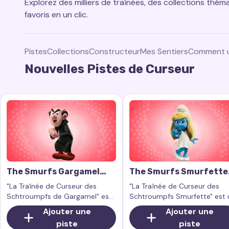
Explorez des milliers de traînées, des collections thém
favoris en un clic.
Pistes
Collections
Constructeur
Mes Sentiers
Comment ut
Nouvelles Pistes de Curseur
The Smurfs Gargamel
The Smurfs Smurfette
Cursor Trail
Cursor Trail
"La Traînée de Curseur des
"La Traînée de Curseur des
Schtroumpfs de Gargamel" est
Schtroumpfs Smurfette" est 
une extension de navigateur
charmant effet pour votre
Ajouter une
Ajouter une
créée par des fans qui ajoute un
curseur de souris, qui s'active
piste
piste
effet de curseur magique et
lorsque vous déplacez la sour