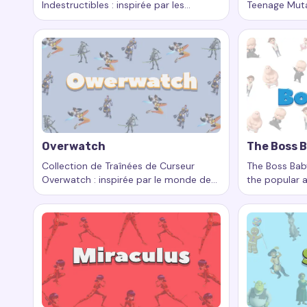
Indestructibles : inspirée par les
Teenage Mutan
Mots-clés :
Incredibles, traînées de curseur personnal
Mots-clés :
aventures d’une famille héroïque
inspirée par 
Overwatch
The Boss 
Collection de Traînées de Curseur
The Boss Baby
Overwatch : inspirée par le monde des
the popular 
Mots-clés :
Overwatch, traînées de curseur personnali
Mots-clés :
héros et des batailles épiques
unique baby 
and living the 