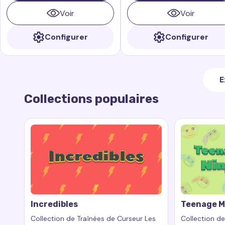
espiègle inspiré par le rusé et
Voir
Voir
joueur Gargamel de la franchise
"Les Schtroumpfs".
Configurer
Configurer
E
Collections populaires
Incredibles
Teenage M
Collection de Traînées de Curseur Les
Collection de