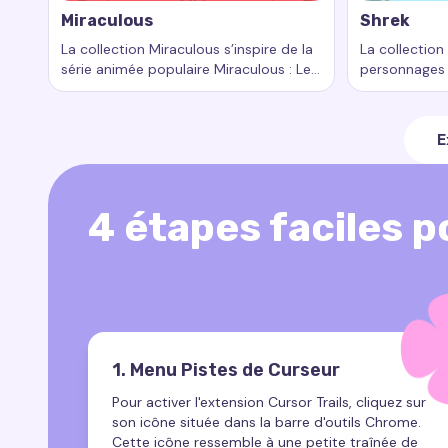
Miraculous
Shrek
La collection Miraculous s’inspire de la
La collection
série animée populaire Miraculous : Les
personnages 
Mots-clés :
Miraculous, traînées de curseur personnali
Mots-clés :
Aventures de Ladybug et Chat Noir
aventures du 
raconte l’his
partant à la 
E
l’amitié et d
4 étapes faciles po
1. Menu Pistes de Curseur
Pour activer l'extension Cursor Trails, cliquez sur
son icône située dans la barre d'outils Chrome.
Cette icône ressemble à une petite traînée de