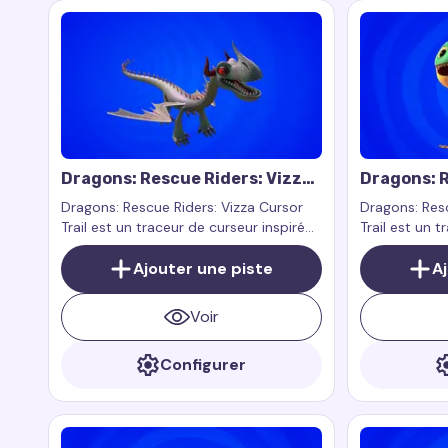
Dragons: Rescue Riders: Vizza
Dragons: R
Cursor Trail
Cursor Tra
Dragons: Rescue Riders: Vizza Cursor
Dragons: Resc
Trail est un traceur de curseur inspiré
Trail est un 
par le personnage Vizza de la série
personnalisé 
animée Dragons: Rescue Riders.
Ajouter une piste
Splish de l'é
A
Riders. Splis
aime l'eau et
Voir
éclaboussure
Configurer