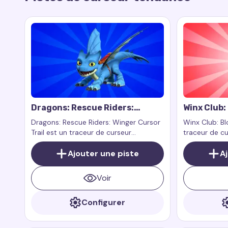
Dragons: Rescue Riders:
Winx Club:
Winger Cursor Trail
Dragons: Rescue Riders: Winger Cursor
Winx Club: Bl
Trail est un traceur de curseur
traceur de cu
personnalisé inspiré par le personnage
Bloom, la fée
Winger de l'émission animée Dragons:
Ajouter une piste
A
Rescue Riders. Dragons: Rescue Riders
est un spin-off qui se déroule dans le
Voir
même univers que How to Train Your
Dragon
Configurer