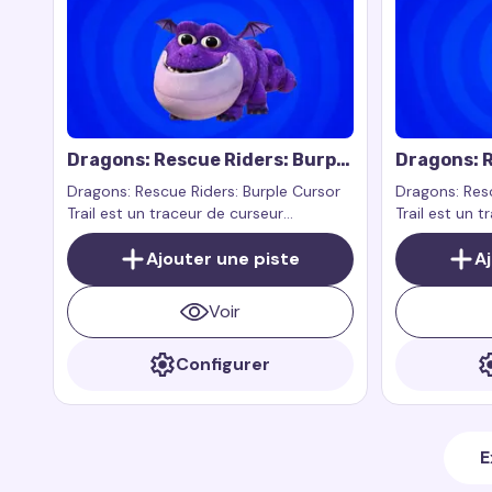
Dragons: Rescue Riders: Burple
Dragons: R
Cursor Trail
Cursor Tra
Dragons: Rescue Riders: Burple Cursor
Dragons: Res
Trail est un traceur de curseur
Trail est un 
personnalisé inspiré par le personnage
personnalisé 
Burple de l'émission Dragons: Rescue
Ajouter une piste
l'émission Dr
A
Riders. Burple est un dragon joyeux
Aggro est un 
connu pour sa convivialité et son
est toujours 
Voir
amour de la nourriture.
Configurer
E