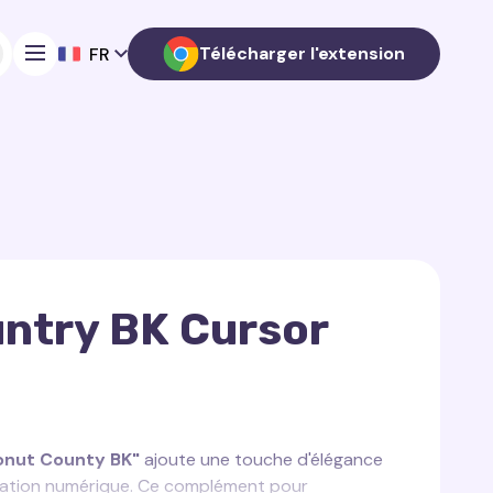
Télécharger l'extension
FR
ntry BK Cursor
onut County BK"
ajoute une touche d'élégance
igation numérique. Ce complément pour