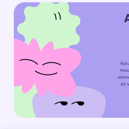
Ajou
mouv
eleme
sit 