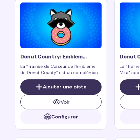
Donut Country: Emblem
Donut C
Cursor Trail
Trail
La "Traînée de Curseur de l'Emblème
La "Traîn
de Donut County" est un complément
Mira" app
pour l'extension de navigateur Custom
et aventu
Cursor Trail ou Cursor Trails for
personna
Ajouter une piste
Chrome.
l'extensi
Cursor Tra
Voir
fonctionn
web.
Configurer