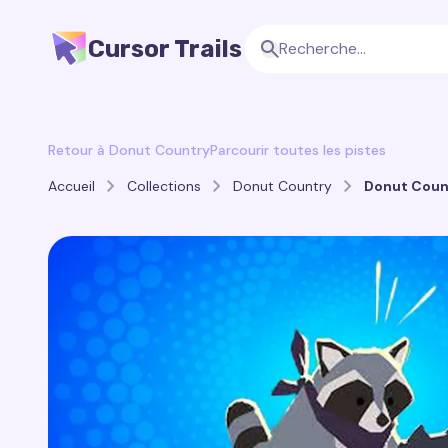
Cursor Trails
Retour à Donut Country
Parcourir toutes les pistes
Accueil
Collections
Donut Country
Donut Count