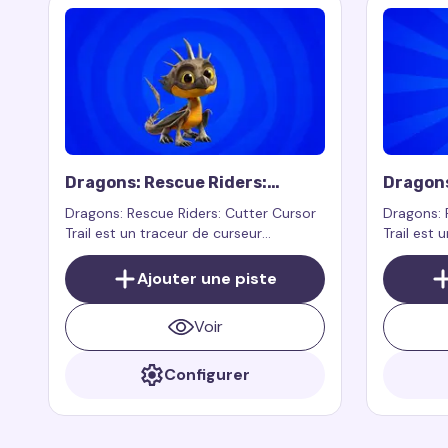
Dragons: Rescue Riders:
Dragons
Cutter Cursor Trail
Winger 
Dragons: Rescue Riders: Cutter Cursor
Dragons: 
Trail est un traceur de curseur
Trail est 
personnalisé inspiré par le personnage
personnal
Cutter de l'émission Dragons: Rescue
Winger de
Ajouter une piste
Riders. Cutter est l'un des dragons
Rescue Ri
principaux de l'émission, connu comme
est un spi
Voir
le plus fort et le plus déterminé parmi
même univ
tous les héros
Dragon
Configurer