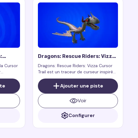
:
Dragons: Rescue Riders: Vizza
Cursor Trail
la Cursor
Dragons: Rescue Riders: Vizza Cursor
r
Trail est un traceur de curseur inspiré
ersonnage
par le personnage Vizza de la série
: Rescue
animée Dragons: Rescue Riders.
ste
Ajouter une piste
ragon
oujours
Voir
Configurer