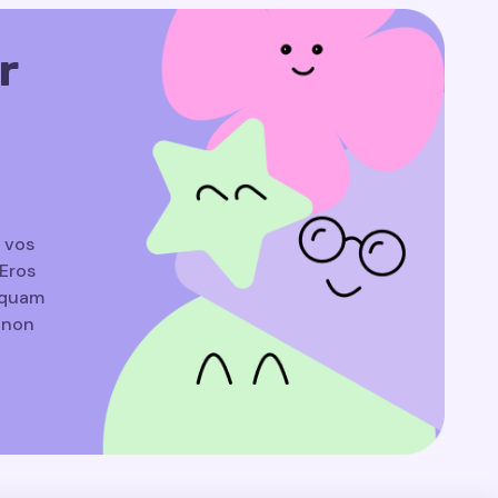
r
a vos
Eros
liquam
e non