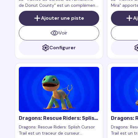
de Donut County" est un complément
Mira" apporte
pour l'extension de navigateur Custom
et aventureu
Cursor Trail ou Cursor Trails for
Ajouter une piste
personnalisé
A
Chrome.
l'extension 
Cursor Trail 
Voir
fonctionne e
web.
Configurer
Dragons: Rescue Riders: Splish
Dragons: R
Cursor Trail
Cutter Cur
Dragons: Rescue Riders: Splish Cursor
Dragons: Resc
Trail est un traceur de curseur
Trail est un 