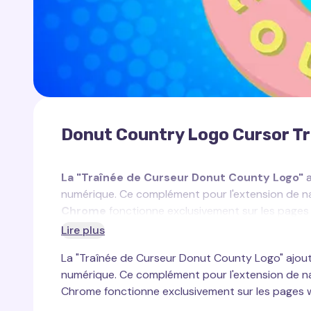
Donut Country Logo Cursor Tr
La "Traînée de Curseur Donut County Logo"
a
numérique. Ce complément pour l'extension de n
Chrome
fonctionne exclusivement sur les pages
Lire plus
La "Traînée de Curseur Donut County Logo" ajoute
numérique. Ce complément pour l'extension de nav
Inspirée par le logo emblématique du jeu populai
Chrome fonctionne exclusivement sur les pages 
caractère insouciant et joyeux du jeu. Dans
Donu
présents tout au long du gameplay, centré sur un