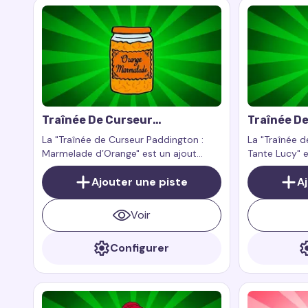
Traînée De Curseur
Traînée D
Paddington : Marmelade
Paddingto
La "Traînée de Curseur Paddington :
La "Traînée d
D’Orange
Marmelade d’Orange" est un ajout
Tante Lucy" e
amusant et coloré à votre curseur
touchant à vo
personnalisé, qui apporte une
Ajouter une piste
charme et la
A
ambiance chaleureuse et l’amour pour
tirés des his
la marmelade d’orange, tout comme
directement s
Voir
l’ours adoré Paddington.
Configurer