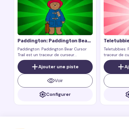
Paddington: Paddington Bear
Teletubbie
Cursor Trail
Paddington: Paddington Bear Cursor
Teletubbies: 
Trail est un traceur de curseur
traceur de cu
personnalisé inspiré par Paddington
par l'un des
lui-même, l'ours mignon du Pérou qui
Ajouter une piste
du programm
A
est devenu un favori de nombreux fans
Teletubbies 
grâce à ses aventures dans les livres et
Voir
films Paddington
Configurer