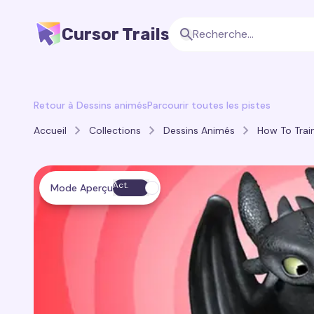
Cursor Trails
Retour à Dessins animés
Parcourir toutes les pistes
Accueil
Collections
Dessins Animés
How To Train
Act.
Mode Aperçu