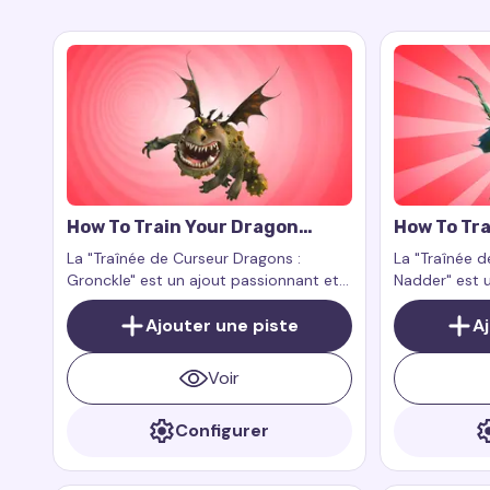
How To Train Your Dragon
How To Tra
Gronckle Cursor Trail
Nadder Cur
La "Traînée de Curseur Dragons :
La "Traînée d
Gronckle" est un ajout passionnant et
Nadder" est u
charmant à votre expérience
expérience n
numérique. Ce complément pour
Ajouter une piste
grandeur et 
A
l'extension de navigateur Custom
dragons sur v
Cursor Trail ou Cursor Trails for Chrome
Voir
fonctionne exclusivement sur les pages
web.
Configurer