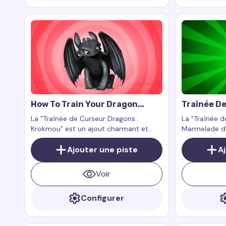
How To Train Your Dragon
Traînée D
Toothless Cursor Trail
Paddingto
La "Traînée de Curseur Dragons :
La "Traînée d
D’Orange
Krokmou" est un ajout charmant et
Marmelade d’
captivant à votre expérience
amusant et c
numérique, apportant magie, grâce et
Ajouter une piste
personnalisé,
A
aventures sur votre écran avec le
ambiance cha
célèbre dragon Furie Nocturne.
la marmelad
Voir
l’ours adoré 
Configurer