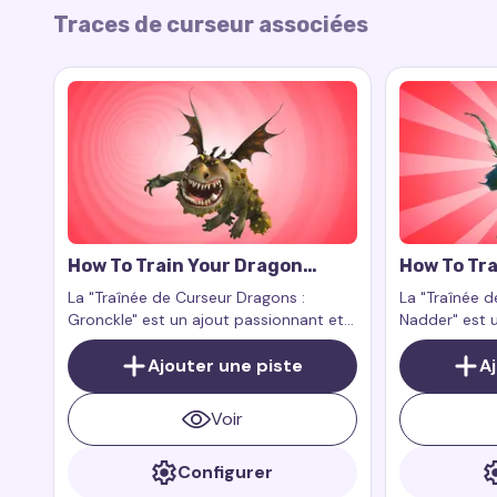
Traces de curseur associées
How To Train Your Dragon
How To Tra
Gronckle Cursor Trail
Nadder Cur
La "Traînée de Curseur Dragons :
La "Traînée d
Gronckle" est un ajout passionnant et
Nadder" est u
charmant à votre expérience
expérience n
numérique. Ce complément pour
Ajouter une piste
grandeur et 
A
l'extension de navigateur Custom
dragons sur v
Cursor Trail ou Cursor Trails for Chrome
Voir
fonctionne exclusivement sur les pages
web.
Configurer