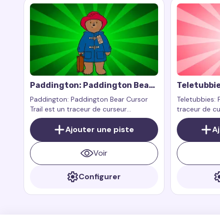
Paddington: Paddington Bear
Teletubbie
Cursor Trail
Paddington: Paddington Bear Cursor
Teletubbies: 
Trail est un traceur de curseur
traceur de cu
personnalisé inspiré par Paddington
par l'un des
lui-même, l'ours mignon du Pérou qui
Ajouter une piste
du programm
A
est devenu un favori de nombreux fans
Teletubbies 
grâce à ses aventures dans les livres et
Voir
films Paddington
Configurer