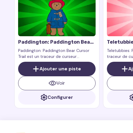
Paddington: Paddington Bear
Teletubbie
Cursor Trail
Paddington: Paddington Bear Cursor
Teletubbies: 
Trail est un traceur de curseur
traceur de cu
personnalisé inspiré par Paddington
par l'un des
lui-même, l'ours mignon du Pérou qui
Ajouter une piste
du programm
A
est devenu un favori de nombreux fans
Teletubbies 
grâce à ses aventures dans les livres et
Voir
films Paddington
Configurer