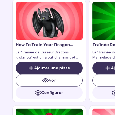
How To Train Your Dragon
Traînée D
Toothless Cursor Trail
Paddingto
La "Traînée de Curseur Dragons :
La "Traînée d
D’Orange
Krokmou" est un ajout charmant et
Marmelade d’
captivant à votre expérience
amusant et c
numérique, apportant magie, grâce et
Ajouter une piste
personnalisé,
A
aventures sur votre écran avec le
ambiance cha
célèbre dragon Furie Nocturne.
la marmelad
Voir
l’ours adoré 
Configurer