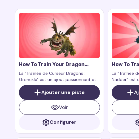
How To Train Your Dragon
How To Tra
Gronckle Cursor Trail
Nadder Cur
La "Traînée de Curseur Dragons :
La "Traînée d
Gronckle" est un ajout passionnant et
Nadder" est u
charmant à votre expérience
expérience n
numérique. Ce complément pour
Ajouter une piste
grandeur et 
A
l'extension de navigateur Custom
dragons sur v
Cursor Trail ou Cursor Trails for Chrome
Voir
fonctionne exclusivement sur les pages
web.
Configurer