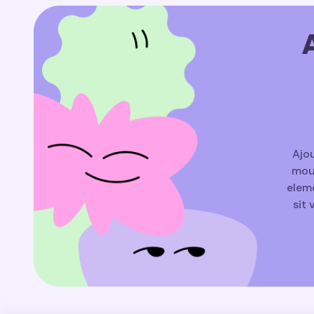
Ajou
mouv
eleme
sit 