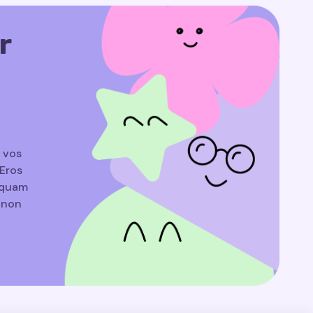
r
a vos
Eros
liquam
e non