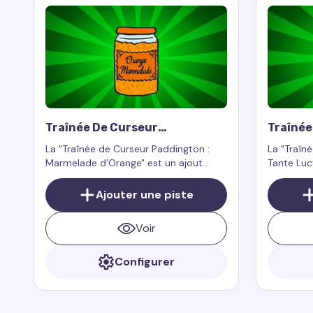
Traînée De Curseur
Traînée
Paddington : Marmelade
Padding
La "Traînée de Curseur Paddington :
La "Traîn
D’Orange
Marmelade d’Orange" est un ajout
Tante Luc
amusant et coloré à votre curseur
touchant 
personnalisé, qui apporte une
charme et
Ajouter une piste
ambiance chaleureuse et l’amour pour
tirés des 
la marmelade d’orange, tout comme
directeme
Voir
l’ours adoré Paddington.
Configurer