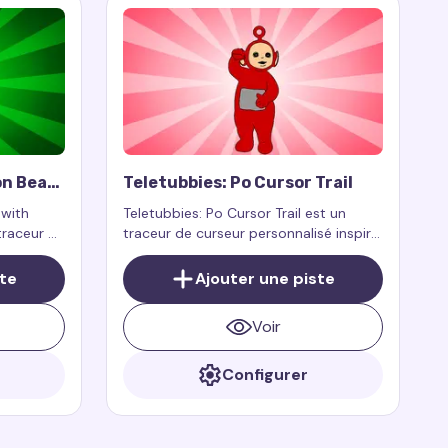
n Bear
Teletubbies: Po Cursor Trail
rail
 with
Teletubbies: Po Cursor Trail est un
traceur de
traceur de curseur personnalisé inspiré
ar le
par l'un des personnages bien-aimés
n, l'ours
du programme pour enfants
ste
Ajouter une piste
animés
Teletubbies — Po.
Voir
Configurer