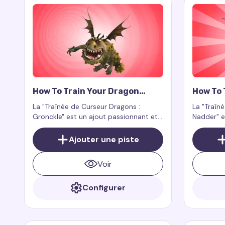
How To Train Your Dragon
How To 
Gronckle Cursor Trail
Nadder 
La "Traînée de Curseur Dragons :
La "Traîn
Gronckle" est un ajout passionnant et
Nadder" e
charmant à votre expérience
expérienc
numérique. Ce complément pour
grandeur 
Ajouter une piste
l'extension de navigateur Custom
dragons s
Cursor Trail ou Cursor Trails for Chrome
Voir
fonctionne exclusivement sur les pages
web.
Configurer