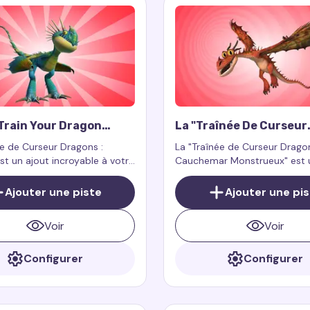
Train Your Dragon
La "Traînée De Curseur
Cursor Trail
Dragons : Cauchemar
ée de Curseur Dragons :
La "Traînée de Curseur Dragon
Monstrueux"
st un ajout incroyable à votre
Cauchemar Monstrueux" est 
e numérique, apportant la
complément pour l'extension
et la magie du monde des
navigateur Custom Cursor Tra
Ajouter une piste
Ajouter une pi
ur votre écran.
Cursor Trails for Chrome, co
fonctionner exclusivement sur
Voir
Voir
pages web.
Configurer
Configurer