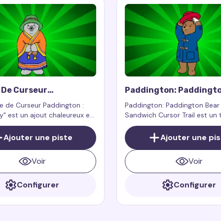
 De Curseur
Paddington: Paddingto
ton : Tante Lucy
With Sandwich Cursor T
ée de Curseur Paddington :
Paddington: Paddington Bear
y" est un ajout chaleureux et
Sandwich Cursor Trail est un 
à votre curseur, apportant le
curseur personnalisé inspiré p
 la sagesse de Tante Lucy,
célèbre personnage Paddingto
Ajouter une piste
Ajouter une pi
histoires de Paddington,
du Pérou des livres et films 
nt sur votre écran.
Paddington
Voir
Voir
Configurer
Configurer