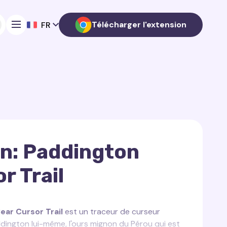
Télécharger l'extension
FR
n: Paddington
r Trail
ear Cursor Trail
est un traceur de curseur
ddington lui-même, l'ours mignon du Pérou qui est