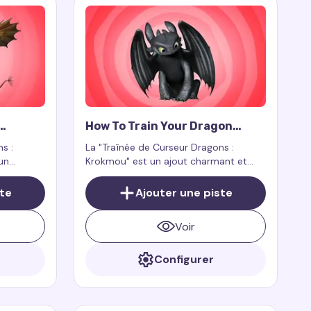
How To Train Your Dragon
Toothless Cursor Trail
s :
La "Traînée de Curseur Dragons :
un
Krokmou" est un ajout charmant et
 de
captivant à votre expérience
il ou
numérique, apportant magie, grâce et
ste
Ajouter une piste
nçu pour
aventures sur votre écran avec le
 les
célèbre dragon Furie Nocturne.
Voir
Configurer