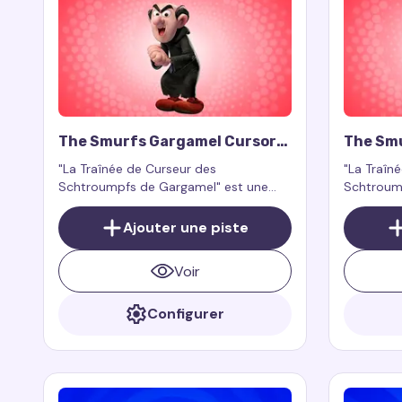
The Smurfs Gargamel Cursor
The Sm
Trail
Trail
"La Traînée de Curseur des
"La Traîn
Schtroumpfs de Gargamel" est une
Schtroump
extension de navigateur créée par des
charmant 
fans qui ajoute un effet de curseur
souris, qu
Ajouter une piste
magique et espiègle inspiré par le rusé
déplacez 
et joueur Gargamel de la franchise "Les
Voir
Schtroumpfs".
Configurer