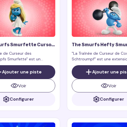
traînée espiègle et magique 
urfs Smurfette Cursor
The Smurfs Hefty Smu
Cursor Trail
ée de Curseur des
"La Traînée de Curseur de Co
fs Smurfette" est un
Schtroumpf" est une extensi
effet pour votre curseur de
navigateur vibrante et chari
i s'active lorsque vous
qui ajoute une traînée pour v
Ajouter une piste
Ajouter une pi
la souris
curseur de souris, fonctionna
exclusivement sur les pages 
Voir
Voir
Configurer
Configurer