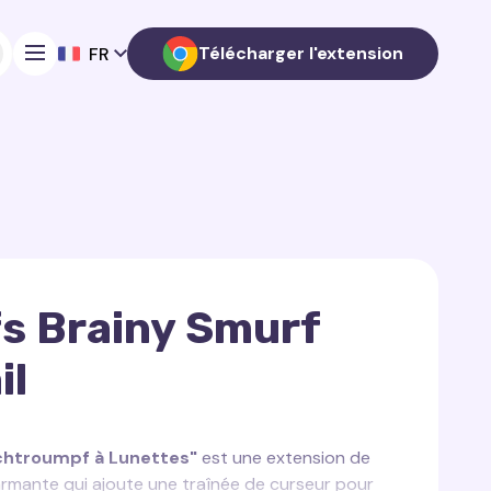
Télécharger l'extension
FR
s Brainy Smurf
il
Schtroumpf à Lunettes"
est une extension de
rmante qui ajoute une traînée de curseur pour