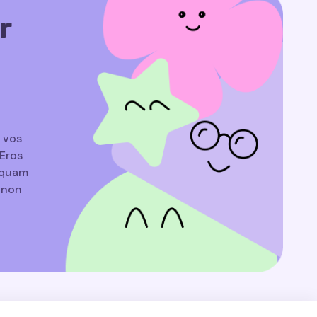
r
a vos
Eros
liquam
e non