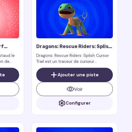
!
rf
Dragons: Rescue Riders: Splish
Cursor Trail
staud le
Dragons: Rescue Riders: Splish Cursor
on de
Trail est un traceur de curseur
smatique
personnalisé inspiré par le personnage
otre
Splish de l'émission Dragons: Rescue
ste
Ajouter une piste
nt
Riders. Splish est un dragon joyeux qui
web.
aime l'eau et peut créer des
Voir
éclaboussures d'eau.
Configurer