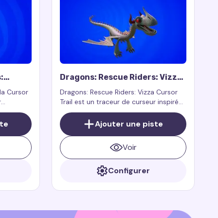
:
Dragons: Rescue Riders: Vizza
Cursor Trail
la Cursor
Dragons: Rescue Riders: Vizza Cursor
r
Trail est un traceur de curseur inspiré
ersonnage
par le personnage Vizza de la série
: Rescue
animée Dragons: Rescue Riders.
ste
Ajouter une piste
ragon
oujours
Voir
Configurer