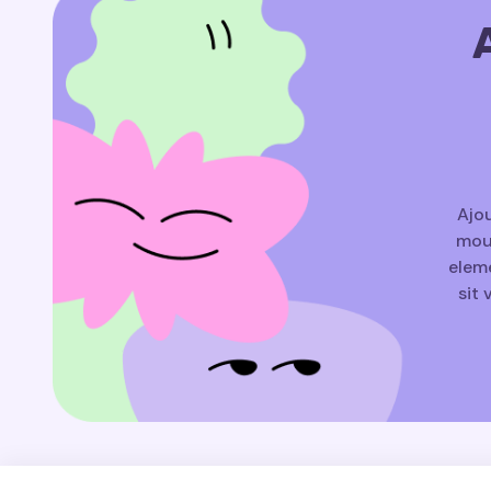
Ajou
mouv
eleme
sit 