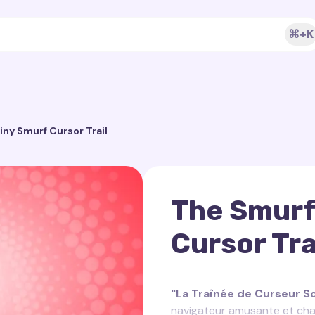
⌘+K
iny Smurf Cursor Trail
The Smurf
Cursor Tra
"La Traînée de Curseur 
navigateur amusante et cha