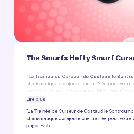
The Smurfs Hefty Smurf Curso
"La Traînée de Curseur de Costaud le Schtr
charismatique qui ajoute une traînée pour votre 
web. Inspirée par le personnage bien-aimé Costau
traînée de curseur apporte confiance et esprit d
Lire plus
curseur bouge, il laisse derrière lui une traînée 
"La Traînée de Curseur de Costaud le Schtroumpf
Que vous travailliez, jouiez ou naviguiez sur des s
charismatique qui ajoute une traînée pour votre 
remplit votre monde numérique d’énergie et de po
pages web.
touche dynamique et vivante. Observez le chemin 
captivante de Costaud, ajoutant une touche uni