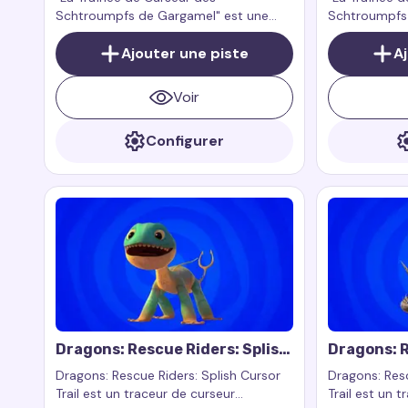
Schtroumpfs de Gargamel" est une
Schtroumpfs 
extension de navigateur créée par des
charmant eff
fans qui ajoute un effet de curseur
Ajouter une piste
souris, qui s'
A
magique et espiègle inspiré par le rusé
déplacez la s
et joueur Gargamel de la franchise "Les
Voir
Schtroumpfs".
Configurer
Dragons: Rescue Riders: Splish
Dragons: R
Cursor Trail
Cutter Cur
Dragons: Rescue Riders: Splish Cursor
Dragons: Resc
Trail est un traceur de curseur
Trail est un 