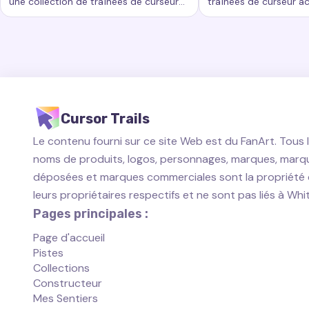
une collection de traînées de curseur
traînées de curseur a
Mots-clés :
Arc-en-ciel, traînées de curseur personnalisées,
Mots-clés :
Commencé
passionnantes qui ajoutent un nouveau
ajoutent un nouveau n
niveau de beauté et d'interactivité à
personnalisation à vo
votre expérience informatique.
travail informatique.
Cursor Trails
Le contenu fourni sur ce site Web est du FanArt. Tous 
noms de produits, logos, personnages, marques, marq
déposées et marques commerciales sont la propriété
leurs propriétaires respectifs et ne sont pas liés à Wh
Pages principales :
Page d'accueil
Pistes
Collections
Constructeur
Mes Sentiers