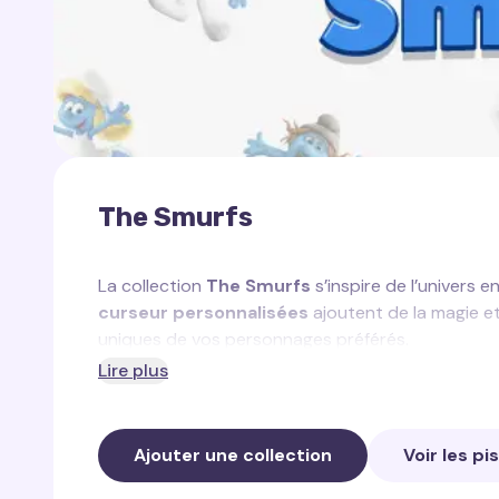
The Smurfs
La collection
The Smurfs
s’inspire de l’univers
curseur personnalisées
ajoutent de la magie et
uniques de vos personnages préférés.
Lire plus
Dans cette collection, vous trouverez :
Traînée du Grand Schtroumpf
— une traîné
Ajouter une collection
Voir les pi
et la sagesse du Grand Schtroumpf.