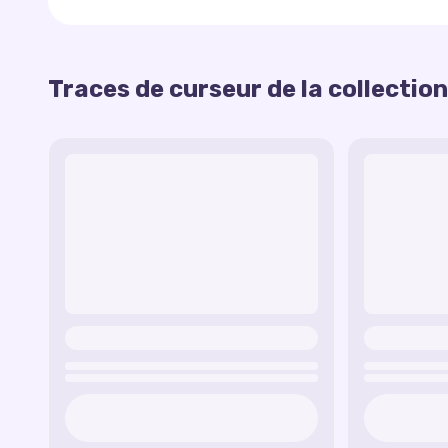
Traînée de la Schtroumpfette
— une traîné
en valeur le charme de la Schtroumpfette.
Traînée du Schtroumpf à Lunettes
— une t
Traces de curseur de la collection
Cette collection
de traînées personnalisées
il
symbolisant l’intelligence du Schtroumpf à Lu
Schtroumpfs
, rendant chaque mouvement de c
Traînée du Schtroumpf Costaud
— une traî
du Schtroumpf Costaud.
Traînée du Schtroumpf Farceur
— une traî
par l’humour espiègle du Schtroumpf Farceur.
Traînée du Schtroumpf Maladroit
— une tr
éléments aléatoires reflétant le caractère du
Traînée de Gargamel
— une traînée sombre 
Gargamel, l’ennemi des Schtroumpfs.
Traînée d’Azraël
— une traînée avec des emp
la ruse d’Azraël.