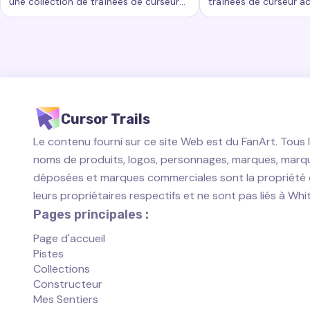
une collection de traînées de curseur
traînées de curseur a
Mots-clés :
Arc-en-ciel, traînées de curseur personnalisées,
Mots-clés :
Commencé
passionnantes qui ajoutent un nouveau
ajoutent un nouveau n
niveau de beauté et d'interactivité à
personnalisation à vo
votre expérience informatique.
travail informatique.
Cursor Trails
Le contenu fourni sur ce site Web est du FanArt. Tous 
noms de produits, logos, personnages, marques, marq
déposées et marques commerciales sont la propriété
leurs propriétaires respectifs et ne sont pas liés à Wh
Pages principales :
Page d'accueil
Pistes
Collections
Constructeur
Mes Sentiers