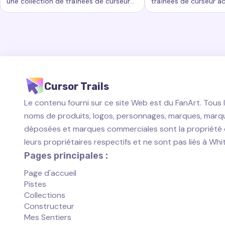
une collection de traînées de curseur
traînées de curseur a
Mots-clés :
Arc-en-ciel, traînées de curseur personnalisées,
Mots-clés :
Commencé
passionnantes qui ajoutent un nouveau
ajoutent un nouveau n
niveau de beauté et d'interactivité à
personnalisation à vo
votre expérience informatique.
travail informatique.
Cursor Trails
Le contenu fourni sur ce site Web est du FanArt. Tous 
noms de produits, logos, personnages, marques, marq
déposées et marques commerciales sont la propriété
leurs propriétaires respectifs et ne sont pas liés à Wh
Pages principales :
Page d'accueil
Pistes
Collections
Constructeur
Mes Sentiers