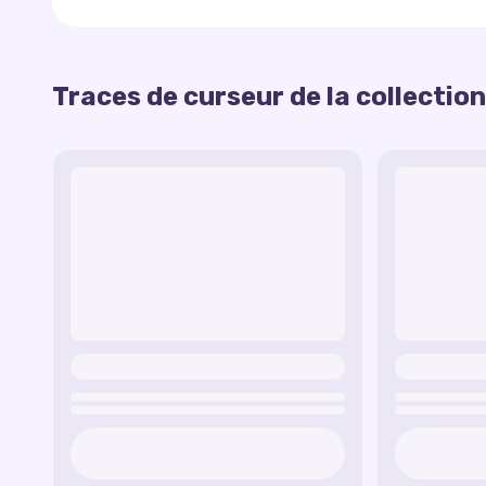
Rainbow Trail — Chaque mouvement de la souris
plaisir et de la couleur à vos activités en ligne.
Fiery Tail — Le curseur laisse une traînée 
Traces de curseur de la collection
Glowing Dots — La traînée se compose de points
étoilé.
Non seulement ces sentiers décorent, mais ils pe
Bubbles — Des bulles légères et aérées s'élè
sur ordinateur plus agréable et inspirant.
Floral Petals — Une traînée de pétales de f
Geometric Shapes — Des formes géométriques 
Neon Wave — Une traînée de néon lumineuse 