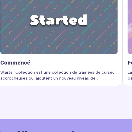
Commencé
F
Starter Collection est une collection de traînées de curseur
La
accrocheuses qui ajoutent un nouveau niveau de
pa
 effets de curseur, collection d’effets, effets de curseur ani
Mots-clés :
Commencé, traînées de curseur personnalisées, eff
Mo
personnalisation à votre espace de travail informatique.
à 