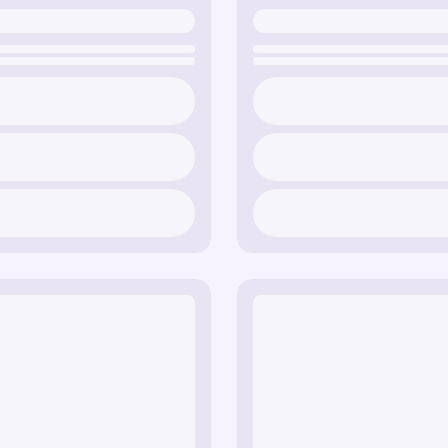
de palmier reflétant la n
Traînée de Morty
— une
l’innocence et l’émerveil