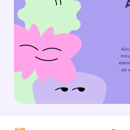
Ajou
mouv
eleme
sit 