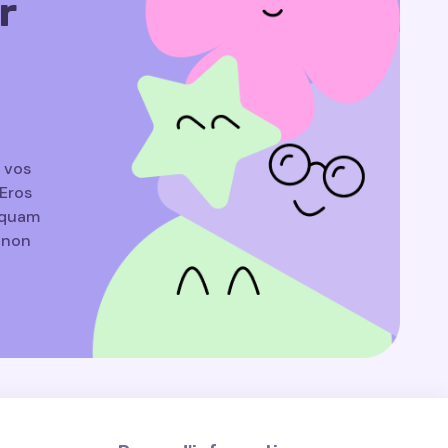
r
a vos
Eros
liquam
e non