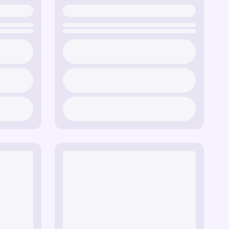
ature solidaire de Maurice.
 traînée mignonne avec des étoiles symbolisant
lement de Morty.