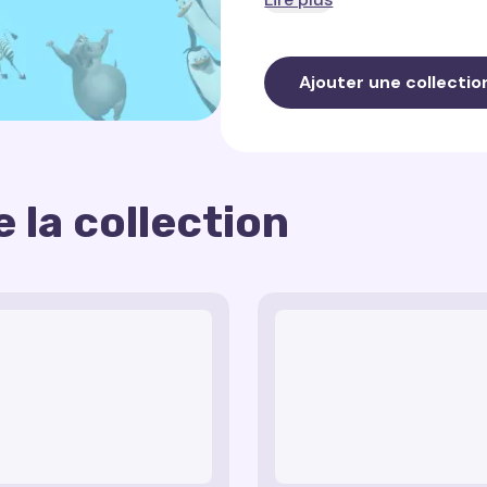
et de joie à votre interface.
Dans cette collection, vo
Ajouter une collectio
Traînée d’Alex
— une tr
reflétant le charisme et l
Traînée de Marty
— une
blanches inspirée par l’o
 la collection
Traînée de Gloria
— une
Cette collection
de traîné
symbolisant la grâce et la
les couleurs et aventures v
Traînée de Melman
— u
l’excitation à chaque mouve
le caractère maladroit 
Traînée des Pingouins
empreintes inspirée des 
Traînée du Roi Julien
— 
vibrantes reflétant l’éner
Traînée de Maurice
— u