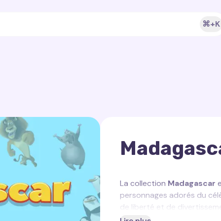
⌘+K
Madagasc
La collection
Madagascar
e
personnages adorés du célèb
de liberté et de divertisse
curseur personnalisées
a
Lire plus