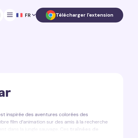
Télécharger l'extension
FR
ar
st inspirée des aventures colorées des
re film d’animation sur des amis à la recherche
ment dans la jungle sauvage. Ces
traînées de
pportent une touche unique de charme tropical