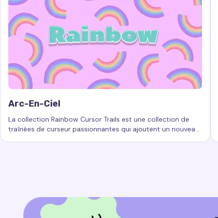
Arc-En-Ciel
La collection Rainbow Cursor Trails est une collection de
traînées de curseur passionnantes qui ajoutent un nouveau
Mots-clés :
Arc-en-ciel, traînées de curseur personnalisées,
niveau de beauté et d'interactivité à votre expérience
informatique.