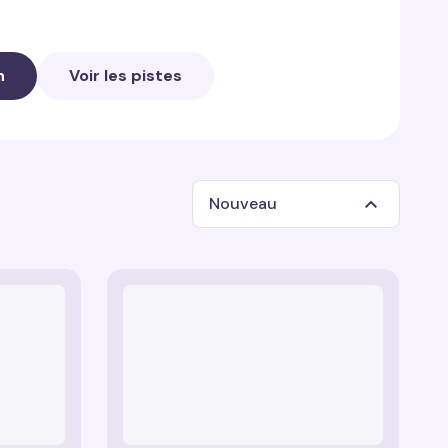
us trouverez :
n
Voir les pistes
aînée élégante et royale avec des accents dorés
es qualités de leader d’Alex.
 traînée dynamique avec des rayures noires et
ptimisme et l’énergie de Marty.
Nouveau
 traînée gracieuse avec des bulles d’eau
es personnalisées
donne vie à votre écran avec
 joie de Gloria.
ibrantes de
Madagascar
, ajoutant du fun et de
ne traînée amusante avec des taches reflétant
ment du curseur !
mais attachant de Melman.
— une traînée active et humoristique avec des
missions et malices des Pingouins.
une traînée exotique avec des couleurs
gie et l’égocentrisme du Roi Julien.
ne traînée pratique et modeste avec des feuilles