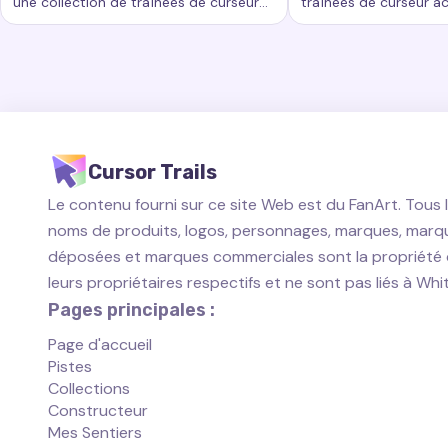
une collection de traînées de curseur
traînées de curseur a
Mots-clés :
Arc-en-ciel, traînées de curseur personnalisées,
Mots-clés :
Commencé
passionnantes qui ajoutent un nouveau
ajoutent un nouveau n
niveau de beauté et d'interactivité à
personnalisation à vo
votre expérience informatique.
travail informatique.
Cursor Trails
Le contenu fourni sur ce site Web est du FanArt. Tous 
noms de produits, logos, personnages, marques, marq
déposées et marques commerciales sont la propriété
leurs propriétaires respectifs et ne sont pas liés à Wh
Pages principales :
Page d'accueil
Pistes
Collections
Constructeur
Mes Sentiers