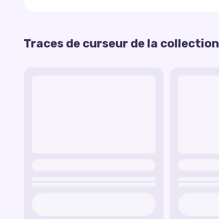
Empreintes de Rocky
— des empreintes écol
Empreintes de Ruben
— une traînée puissa
Cette collection apporte de la joie et vous plonge 
Traces de curseur de la collection
Empreintes de Zuma
— une traînée inspirée