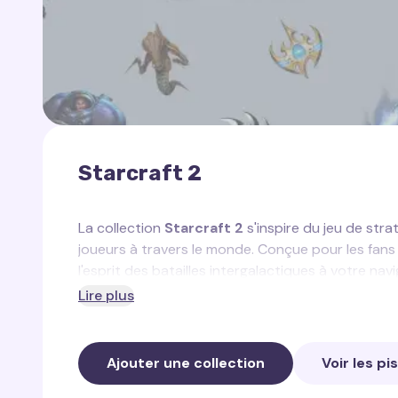
Starcraft 2
La collection
Starcraft 2
s'inspire du jeu de stra
joueurs à travers le monde. Conçue pour les fans
l'esprit des batailles intergalactiques à votre navi
Lire plus
Dans cette collection, vous trouverez :
Traînée d’Énergie Protoss
— une traînée lum
Ajouter une collection
Voir les pi
technologie avancée des Protoss.