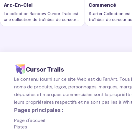
Arc-En-Ciel
Commencé
La collection Rainbow Cursor Trails est
Starter Collection est
une collection de traînées de curseur
traînées de curseur a
Mots-clés :
Arc-en-ciel, traînées de curseur personnalisées,
Mots-clés :
Commencé
passionnantes qui ajoutent un nouveau
ajoutent un nouveau n
niveau de beauté et d'interactivité à
personnalisation à vo
votre expérience informatique.
travail informatique.
Cursor Trails
Le contenu fourni sur ce site Web est du FanArt. Tous 
noms de produits, logos, personnages, marques, marq
déposées et marques commerciales sont la propriété
leurs propriétaires respectifs et ne sont pas liés à Wh
Pages principales :
Page d'accueil
Pistes