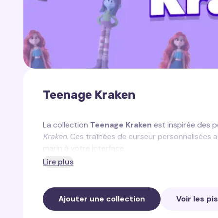
Teenage Kraken
La collection
Teenage Kraken
est inspirée des 
Kraken
. Ces traînées de curseur personnalisées 
marin à votre interface.
Lire plus
Dans cette collection, vous trouverez :
Traînée de Ruby Gillman
— une traînée magi
Ajouter une collection
Voir les pi
Kraken.