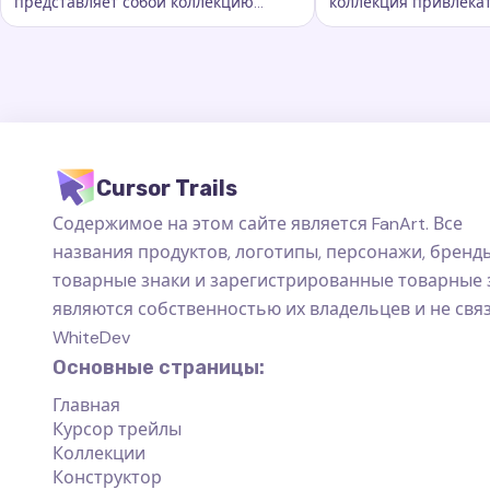
представляет собой коллекцию
коллекция привлека
Ключевые слова:
Радужная и флаги, кастомные следы 
Ключевые слова:
S
захватывающих следов курсора
курсорных траектори
которые добавляют новый уровень
добавляют новый ур
красоты.
персонализации ва
пространству на ко
Cursor Trails
Содержимое на этом сайте является FanArt. Все
названия продуктов, логотипы, персонажи, бренды
товарные знаки и зарегистрированные товарные 
являются собственностью их владельцев и не свя
WhiteDev
Основные страницы:
Главная
Курсор трейлы
Коллекции
Конструктор