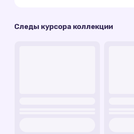
в Chrome:
След светящегося шара
- курсор превра
Неоновая стрелка
- стрелка курсора с 
Следы курсора коллекции
Цветочный след
- курсор с эффектом ра
Звездные вспышки
- курсор оставляет с
Водяные капли
- имитация капель на по
Цифровой след
- курсор с футуристичес
Магическая пыль
- курсор, из которого