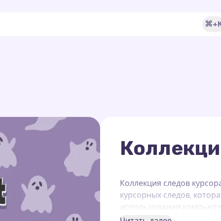
⌘+
Коллекци
Коллекция следов курсор
курсорных следов, котор
использовании компьютер
уникальным графическим 
Читать далее