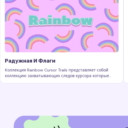
Радужная И Флаги
Коллекция Rainbow Cursor Trails представляет собой
коллекцию захватывающих следов курсора которые
Ключевые слова:
Радужная и флаги, кастомные следы 
добавляют новый уровень красоты.