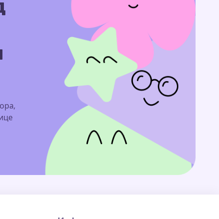
д
м
ора,
нице